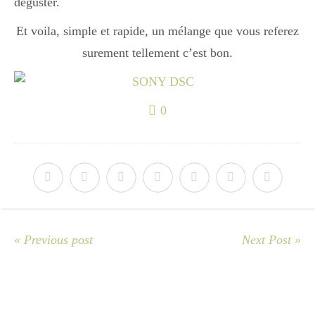
déguster.
Et voila, simple et rapide, un mélange que vous referez
Divers
surement tellement c’est bon.
Semaines Spéciales
0
cupcake
apéro
« Previous post
Next Post »
Halloween