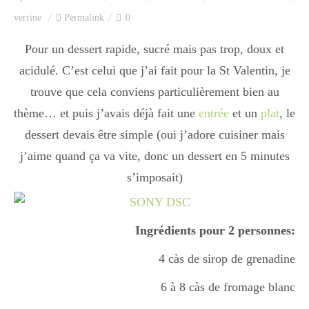
Index des recettes
verrine
Permalink
0
Catégories
Pour un dessert rapide, sucré mais pas trop, doux et
acidulé. C’est celui que j’ai fait pour la St Valentin, je
trouve que cela conviens particulièrement bien au
Apéro
thème… et puis j’avais déjà fait une
entrée
et un
plat
, le
dessert devais être simple (oui j’adore cuisiner mais
j’aime quand ça va vite, donc un dessert en 5 minutes
Entrée
s’imposait)
plats
Ingrédients pour 2 personnes:
4 càs de sirop de grenadine
Dessert
6 à 8 càs de fromage blanc