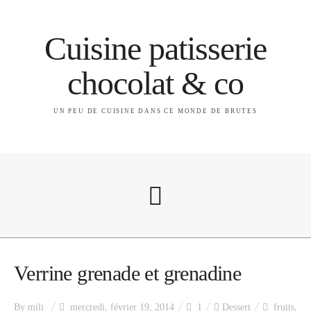
Cuisine patisserie
chocolat & co
UN PEU DE CUISINE DANS CE MONDE DE BRUTES
A propos
Verrine grenade et grenadine
By
mili
mercredi, février 19, 2014
1
Dessert
fruits
,