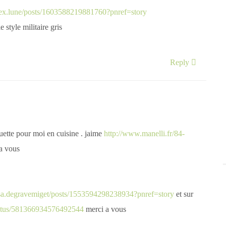
ex.lune/posts/1603588219881760?pnref=story
e style militaire gris
Reply
uette pour moi en cuisine . jaime
http://www.manelli.fr/84-
a vous
sa.degravemiget/posts/1553594298238934?pnref=story
et sur
status/581366934576492544
merci a vous