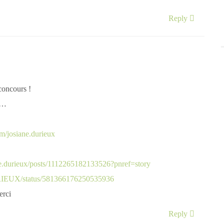
Reply
 concours !
 …
m/josiane.durieux
e.durieux/posts/1112265182133526?pnref=story
RIEUX/status/581366176250535936
erci
Reply