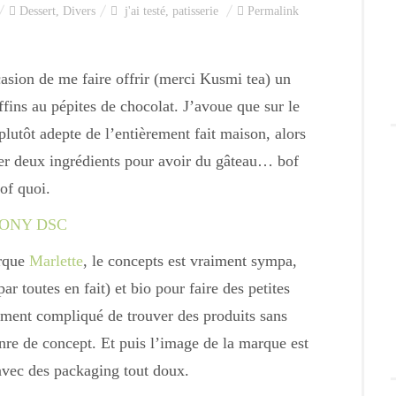
Dessert
,
Divers
j'ai testé
,
patisserie
Permalink
casion de me faire offrir (merci Kusmi tea) un
ins au pépites de chocolat. J’avoue que sur le
 plutôt adepte de l’entièrement fait maison, alors
ter deux ingrédients pour avoir du gâteau… bof
of quoi.
rque
Marlette
, le concepts est vraiment sympa,
r toutes en fait) et bio pour faire des petites
lement compliqué de trouver des produits sans
nre de concept. Et puis l’image de la marque est
 avec des packaging tout doux.