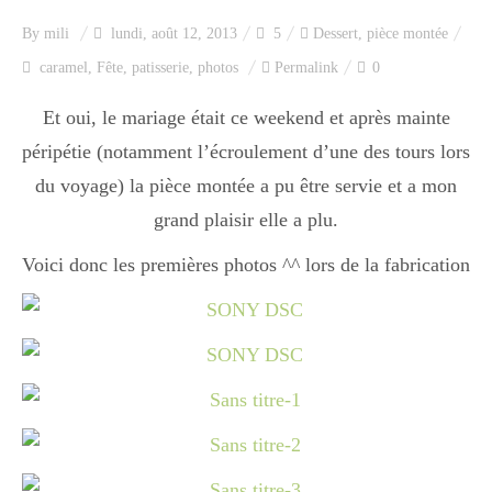
Index des recettes
By
mili
lundi, août 12, 2013
5
Dessert
,
pièce montée
caramel
,
Fête
,
patisserie
,
photos
Permalink
0
Catégories
Et oui, le mariage était ce weekend et après mainte
péripétie (notamment l’écroulement d’une des tours lors
Apéro
du voyage) la pièce montée a pu être servie et a mon
grand plaisir elle a plu.
Entrée
Voici donc les premières photos ^^ lors de la fabrication
plats
Dessert