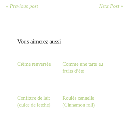
« Previous post
Next Post »
Divers
Semaines Spéciales
Vous aimerez aussi
cupcake
Crême renversée
Comme une tarte au
fruits d’été
apéro
Confiture de lait
Roulés cannelle
(dulce de letche)
(Cinnamon roll)
Halloween