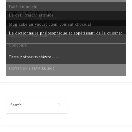
Daifuku mochi
POPULAR POSTS
Le defi fraîch’ attitude
POSTED ON 22 FÉVRIER 2012
Mug cake au yaourt cœur coulant chocolat
POSTED ON 18 MAI 2012
Le dictionnaire philosophique et appétissant de la cuisine:
POSTED ON 5 SEPTEMBRE 2013
Concours
Tarte poireaux/chèvre
POSTED ON 6 NOVEMBRE 2012
POSTED ON 1 FÉVRIER 2012