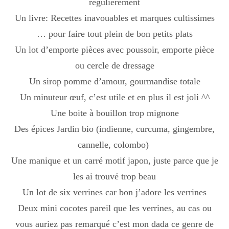
régulièrement
Boisson chaudes
Un livre: Recettes inavouables et marques cultissimes
… pour faire tout plein de bon petits plats
Un lot d’emporte pièces avec poussoir, emporte pièce
Les classiques
ou cercle de dressage
Un sirop pomme d’amour, gourmandise totale
Mes amis en cuisine
Un minuteur œuf, c’est utile et en plus il est joli ^^
Une boite à bouillon trop mignone
Des épices Jardin bio (indienne, curcuma, gingembre,
Recettes Végétariennes
cannelle, colombo)
Une manique et un carré motif japon, juste parce que je
Resto
les ai trouvé trop beau
Un lot de six verrines car bon j’adore les verrines
Deux mini cocotes pareil que les verrines, au cas ou
Tuto
vous auriez pas remarqué c’est mon dada ce genre de