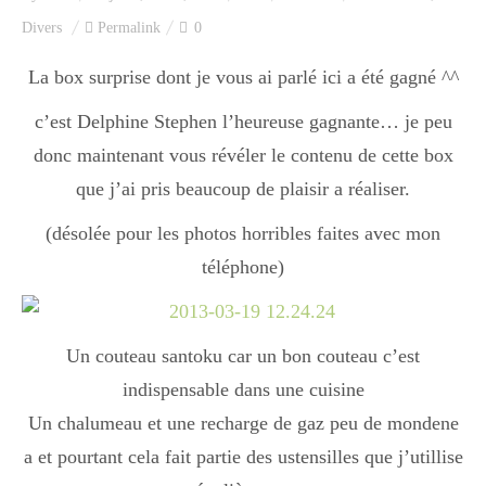
Index des recettes
Divers
Permalink
0
Catégories
La box surprise dont je vous ai parlé ici a été gagné ^^
c’est Delphine Stephen l’heureuse gagnante… je peu
donc maintenant vous révéler le contenu de cette box
Apéro
que j’ai pris beaucoup de plaisir a réaliser.
(désolée pour les photos horribles faites avec mon
Entrée
téléphone)
plats
Un couteau santoku car un bon couteau c’est
indispensable dans une cuisine
Dessert
Un chalumeau et une recharge de gaz peu de mondene
a et pourtant cela fait partie des ustensilles que j’utillise