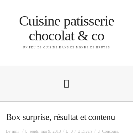
Cuisine patisserie
chocolat & co
UN PEU DE CUISINE DANS CE MONDE DE BRUTES
A propos
Box surprise, résultat et contenu
By
mili
jeudi, mai 9, 2013
0
Divers
Concours
,