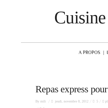
Cuisine
A PROPOS
Repas express pou
By
mili
jeudi, novembre 8, 2012
5
pl