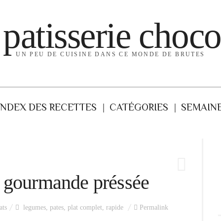
 patisserie choco
UN PEU DE CUISINE DANS CE MONDE DE BRUTES
INDEX DES RECETTES
CATÉGORIES
SEMAINE
r gourmande préssée
ats
legumes
,
pates
,
plat complet
,
rapide
Permalink