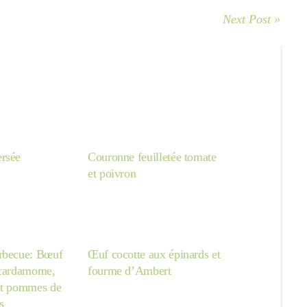
Next Post »
rsée
Couronne feuilletée tomate
et poivron
rbecue: Bœuf
Œuf cocotte aux épinards et
 cardamome,
fourme d’Ambert
et pommes de
s