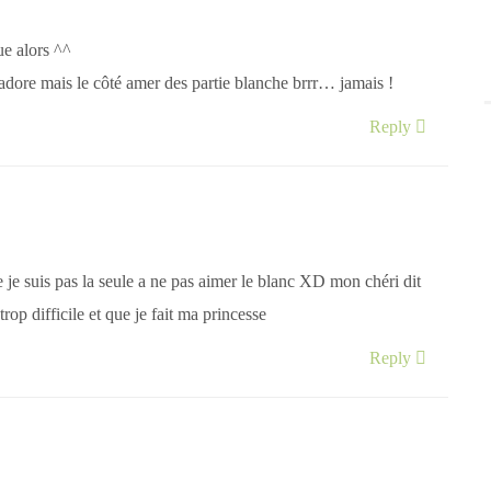
ue alors ^^
 j’adore mais le côté amer des partie blanche brrr… jamais !
Reply
 je suis pas la seule a ne pas aimer le blanc XD mon chéri dit
trop difficile et que je fait ma princesse
Reply