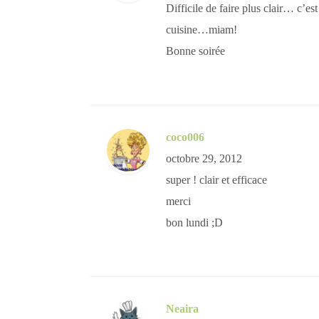
Difficile de faire plus clair… c’est
cuisine…miam!
Bonne soirée
coco006
octobre 29, 2012
super ! clair et efficace
merci
bon lundi ;D
Neaira