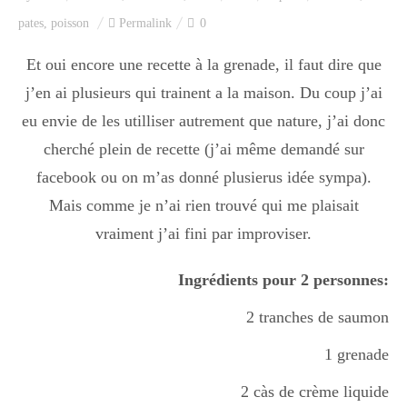
Index des recettes
pates
,
poisson
Permalink
0
Catégories
Et oui encore une recette à la grenade, il faut dire que
j’en ai plusieurs qui trainent a la maison. Du coup j’ai
eu envie de les utilliser autrement que nature, j’ai donc
Apéro
cherché plein de recette (j’ai même demandé sur
facebook ou on m’as donné plusierus idée sympa).
Mais comme je n’ai rien trouvé qui me plaisait
Entrée
vraiment j’ai fini par improviser.
plats
Ingrédients pour 2 personnes:
2 tranches de saumon
Dessert
1 grenade
2 càs de crème liquide