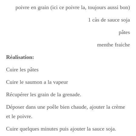
Boisson chaudes
poivre en grain (ici ce poivre la, toujours aussi bon)
1 càs de sauce soja
Les classiques
pâtes
menthe fraiche
Mes amis en cuisine
Réalisation:
Cuire les pâtes
Recettes Végétariennes
Cuire le saumon a la vapeur
Récupérer les grain de la grenade.
Resto
Déposer dans une poêle bien chaude, ajouter la crème
et le poivre.
Cuire quelques minutes puis ajouter la sauce soja.
Tuto