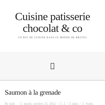
Cuisine patisserie
chocolat & co
UN PEU DE CUISINE DANS CE MONDE DE BRUTES
A propos
Saumon à la grenade
By
mili
mardi, octobre 23, 2012
2
plats
fruits
,