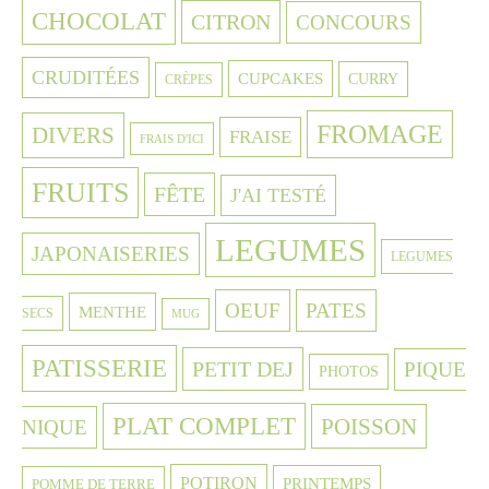
CHOCOLAT
CITRON
CONCOURS
CRUDITÉES
CUPCAKES
CURRY
CRÈPES
FROMAGE
DIVERS
FRAISE
FRAIS D'ICI
FRUITS
FÊTE
J'AI TESTÉ
LEGUMES
JAPONAISERIES
LEGUMES
OEUF
PATES
MENTHE
SECS
MUG
PATISSERIE
PETIT DEJ
PIQUE
PHOTOS
PLAT COMPLET
POISSON
NIQUE
POTIRON
PRINTEMPS
POMME DE TERRE