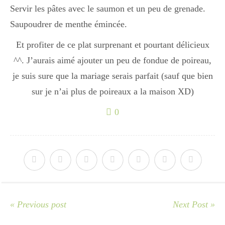
Servir les pâtes avec le saumon et un peu de grenade.
Saupoudrer de menthe émincée.
Divers
Et profiter de ce plat surprenant et pourtant délicieux
^^. J’aurais aimé ajouter un peu de fondue de poireau,
Semaines Spéciales
je suis sure que la mariage serais parfait (sauf que bien
sur je n’ai plus de poireaux a la maison XD)
cupcake
0
apéro
Halloween
« Previous post
Next Post »