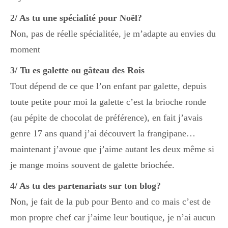
Boisson chaudes
2/ As tu une spécialité pour Noël?
Non, pas de réelle spécialitée, je m’adapte au envies du
moment
Les classiques
3/ Tu es galette ou gâteau des Rois
Tout dépend de ce que l’on enfant par galette, depuis
Mes amis en cuisine
toute petite pour moi la galette c’est la brioche ronde
(au pépite de chocolat de préférence), en fait j’avais
genre 17 ans quand j’ai découvert la frangipane…
Recettes Végétariennes
maintenant j’avoue que j’aime autant les deux même si
je mange moins souvent de galette briochée.
Resto
4/ As tu des partenariats sur ton blog?
Non, je fait de la pub pour Bento and co mais c’est de
Tuto
mon propre chef car j’aime leur boutique, je n’ai aucun