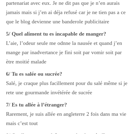
partenariat avec eux. Je ne dit pas que je n’en aurais
jamais mais si j’en ai déja refusé car je ne tien pas a ce
Divers
que le blog devienne une banderole publicitaire
5/ Quel aliment tu es incapable de manger?
Semaines Spéciales
L’aie, l’odeur seule me odnne la nausée et quand j’en
mange par inadvertance je fini soit par vomir soit par
ètre moitié malade
cupcake
6/ Tu es salée ou sucrée?
Salé, je craque plus facillement pour du salé même si je
apéro
rete une gourmande invétérée de sucrée
7/ Es tu allée à l’étranger?
Halloween
Rarement, je suis allée en angleterre 2 fois dans ma vie
mais c’est tout