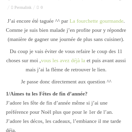
Index des recettes
Permalink
0
Catégories
J’ai encore été taguée ^^ par
La fourchette gourmande
.
Comme je suis bien malade j’en profite pour y répondre
(manière de gagner une journée de plus sans cuisiner).
Apéro
Du coup je vais éviter de vous refaire le coup des 11
choses sur moi ,
vous les avez déjà la
et puis avant aussi
Entrée
mais j’ai la flème de retrouver le lien.
Je passe donc directement aux question ^^
plats
1/Aimes tu les Fêtes de fin d’année?
J’adore les fête de fin d’année même si j’ai une
préférence pour Noël plus que pour le 1er de l’an.
Dessert
J’adore les décos, les cadeaux, l’embiance il me tarde
déja.