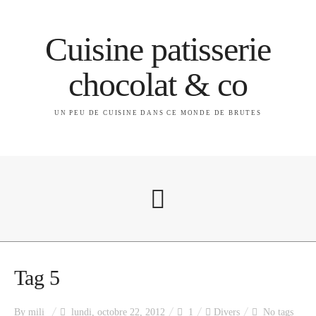
Cuisine patisserie
chocolat & co
UN PEU DE CUISINE DANS CE MONDE DE BRUTES
A propos
Tag 5
By
mili
lundi, octobre 22, 2012
1
Divers
No tags