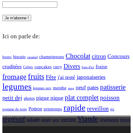
Ici on parle de:
Chocolat
citron
Concours
champignons
biscuits
bento
caramel
Divers
cruditées
fraise
cupcakes
curry
Crèpes
frais d'ici
fruits
fromage
Fête
japonaiseries
j'ai testé
legumes
patisserie
oeuf
pates
menthe
legumes secs
mug
plat complet
poisson
petit dej
pique nique
photos
rapide
reveillon
Potiron
printemps
pomme de terre
riz
Viande
régréssif
salade
verrine
végétarien
soupe
tarte
épices