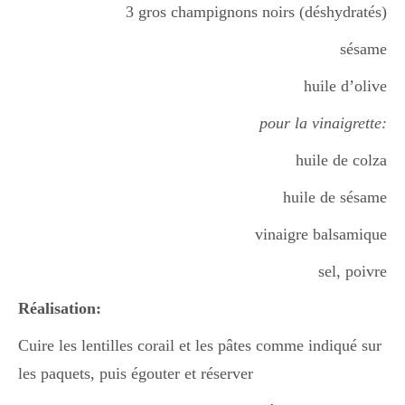
3 gros champignons noirs (déshydratés)
Boisson chaudes
sésame
huile d’olive
Les classiques
pour la vinaigrette:
huile de colza
Mes amis en cuisine
huile de sésame
vinaigre balsamique
Recettes Végétariennes
sel, poivre
Réalisation:
Resto
Cuire les lentilles corail et les pâtes comme indiqué sur
les paquets, puis égouter et réserver
Tuto