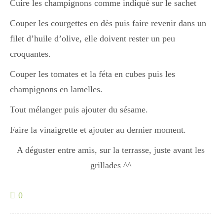
Cuire les champignons comme indiqué sur le sachet
Couper les courgettes en dès puis faire revenir dans un
Divers
filet d’huile d’olive, elle doivent rester un peu
croquantes.
Semaines Spéciales
Couper les tomates et la féta en cubes puis les
champignons en lamelles.
cupcake
Tout mélanger puis ajouter du sésame.
Faire la vinaigrette et ajouter au dernier moment.
apéro
A déguster entre amis, sur la terrasse, juste avant les
grillades ^^
Halloween
0