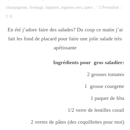
Index des recettes
champignons
,
fromage
,
legumes
,
legumes secs
,
pates
Permalink
0
Catégories
En été j’adore faire des salades? Du coup ce matin j’ai
fait les fond de placard pour faire une jolie salade très
Apéro
apétissante
Ingrédients pour gros saladier:
Entrée
2 grosses tomates
1 grosse courgette
plats
1 paquet de féta
1/2 verre de lentilles corail
Dessert
2 verres de pâtes (des coquillettes pour moi)