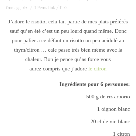
Index des recettes
fromage
,
riz
Permalink
0
Catégories
J’adore le risotto, cela fait partie de mes plats préférés
sauf qu’en été c’est un peu lourd quand même. Donc
pour palier a ce défaut un risotto un peu acidulé au
Apéro
thym/citron … cale passe très bien même avec la
chaleur. Bon je pence qu’as force vous
aurez compris que j’adore
le citron
Entrée
Ingrédients pour 6 personnes:
plats
500 g de riz arborio
1 oignon blanc
Dessert
20 cl de vin blanc
1 citron