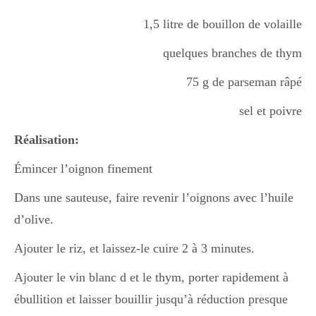
Boisson chaudes
1,5 litre de bouillon de volaille
quelques branches de thym
Les classiques
75 g de parseman râpé
sel et poivre
Mes amis en cuisine
Réalisation:
Émincer l’oignon finement
Recettes Végétariennes
Dans une sauteuse, faire revenir l’oignons avec l’huile
d’olive.
Resto
Ajouter le riz, et laissez-le cuire 2 à 3 minutes.
Ajouter le vin blanc d et le thym, porter rapidement à
ébullition et laisser bouillir jusqu’à réduction presque
Tuto