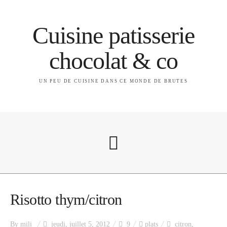
Cuisine patisserie
chocolat & co
UN PEU DE CUISINE DANS CE MONDE DE BRUTES
A propos
Risotto thym/citron
By
mili
jeudi, juillet 5, 2012
9
plats
citron
,