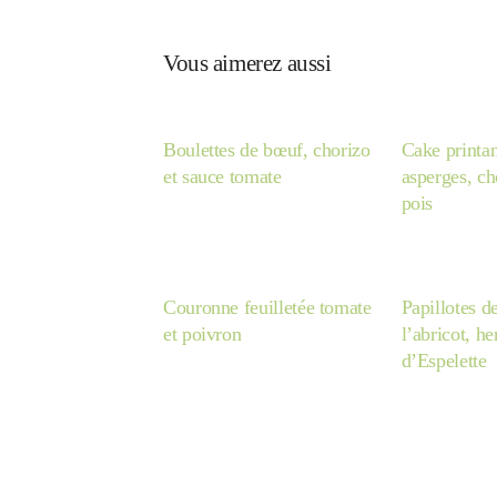
Vous aimerez aussi
Boulettes de bœuf, chorizo
Cake printan
et sauce tomate
asperges, cho
pois
Couronne feuilletée tomate
Papillotes d
et poivron
l’abricot, h
d’Espelette