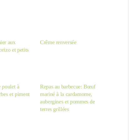
ier aux
Crême renversée
rizo et petits
e poulet à
Repas au barbecue: Bœuf
erbes et piment
mariné à la cardamome,
aubergines et pommes de
terres grillées