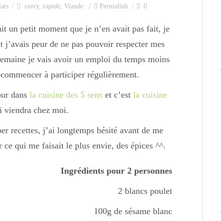
lats
curry
,
rapide
,
Viande
Permalink
0
ait un petit moment que je n’en avait pas fait, je
t j’avais peur de ne pas pouvoir respecter mes
emaine je vais avoir un emploi du temps moins
ecommencer à participer régulièrement.
tour dans
la cuisine des 5 sens
et c’est
la cuisine
 viendra chez moi.
per recettes, j’ai longtemps hésité avant de me
 ce qui me faisait le plus envie, des épices ^^.
Ingrédients pour 2 personnes
2 blancs poulet
100g de sésame blanc