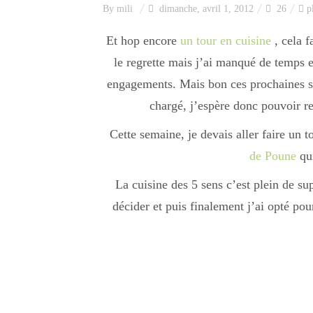
By
mili
dimanche, avril 1, 2012
26
p
Et hop encore
un tour en cuisine
, cela f
le regrette mais j’ai manqué de temps e
engagements. Mais bon ces prochaines s
chargé, j’espère donc pouvoir r
Cette semaine, je devais aller faire un 
de Poune
qui
La cuisine des 5 sens c’est plein de su
décider et puis finalement j’ai opté pour