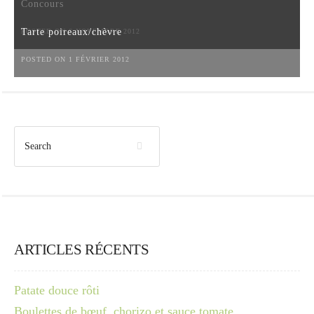
Concours
Tarte poireaux/chèvre
POSTED ON 6 NOVEMBRE 2012
POSTED ON 1 FÉVRIER 2012
ARTICLES RÉCENTS
Patate douce rôti
Boulettes de bœuf, chorizo et sauce tomate