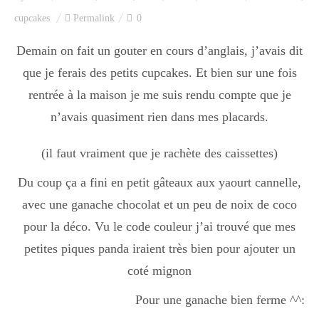
Index des recettes
cupcakes
Permalink
0
Catégories
Demain on fait un gouter en cours d’anglais, j’avais dit
que je ferais des petits cupcakes. Et bien sur une fois
rentrée à la maison je me suis rendu compte que je
Apéro
n’avais quasiment rien dans mes placards.
(il faut vraiment que je rachète des caissettes)
Entrée
Du coup ça a fini en petit gâteaux aux yaourt cannelle,
avec une ganache chocolat et un peu de noix de coco
plats
pour la déco. Vu le code couleur j’ai trouvé que mes
petites piques panda iraient très bien pour ajouter un
coté mignon
Dessert
Pour une ganache bien ferme ^^: