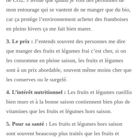
de CO2. J’avoue que quand je vois des personnes de
mon entourage qui se vantent de ne manger que du bio,
Divers
car ça protège l’environnement acheter des framboises
en pleins hivers ça me fait bien marer.
3. Le prix :
J’entends souvent des personnes me dire
Semaines Spéciales
que manger des fruits et légumes frai c’est cher, si on
les consomme en pleine saison, les fruits et légumes
cupcake
sont à un prix abordable, souvent même moins cher que
les conserves ou le surgelé.
apéro
4. L’intérêt
nutritionnel :
Les fruits et légumes cueillis
bien murs et à la bonne saison contiennent bien plus de
vitamines que les fruits et légumes hors saison.
Halloween
5. Pour sa santé :
Les fruits et légumes hors saison
sont souvent beaucoup plus traités que les fruits et