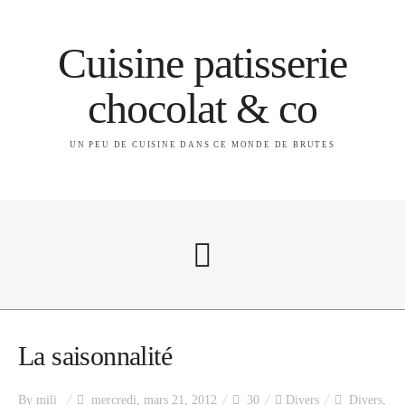
Cuisine patisserie
chocolat & co
UN PEU DE CUISINE DANS CE MONDE DE BRUTES
A propos
La saisonnalité
By
mili
mercredi, mars 21, 2012
30
Divers
Divers
,