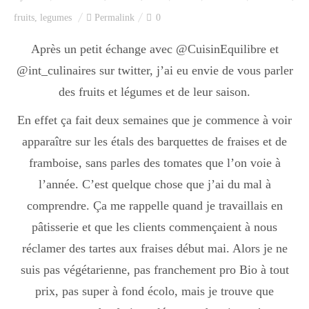
Index des recettes
fruits
,
legumes
Permalink
0
Catégories
Après un petit échange avec @CuisinEquilibre et
@int_culinaires sur twitter, j’ai eu envie de vous parler
des fruits et légumes et de leur saison.
Apéro
En effet ça fait deux semaines que je commence à voir
apparaître sur les étals des barquettes de fraises et de
Entrée
framboise, sans parles des tomates que l’on voie à
l’année. C’est quelque chose que j’ai du mal à
comprendre. Ça me rappelle quand je travaillais en
plats
pâtisserie et que les clients commençaient à nous
réclamer des tartes aux fraises début mai. Alors je ne
Dessert
suis pas végétarienne, pas franchement pro Bio à tout
prix, pas super à fond écolo, mais je trouve que