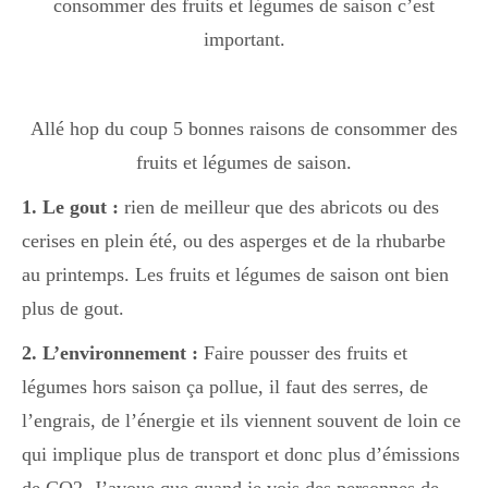
consommer des fruits et légumes de saison c’est
Boisson chaudes
important.
Les classiques
Allé hop du coup 5 bonnes raisons de consommer des
fruits et légumes de saison.
Mes amis en cuisine
1. Le gout :
rien de meilleur que des abricots ou des
cerises en plein été, ou des asperges et de la rhubarbe
au printemps. Les fruits et légumes de saison ont bien
Recettes Végétariennes
plus de gout.
2. L’environnement :
Faire pousser des fruits et
Resto
légumes hors saison ça pollue, il faut des serres, de
l’engrais, de l’énergie et ils viennent souvent de loin ce
qui implique plus de transport et donc plus d’émissions
Tuto