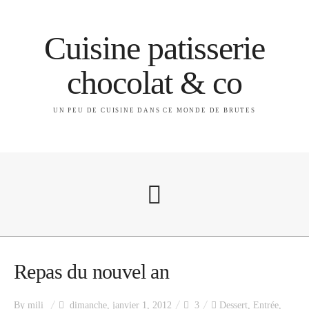
Cuisine patisserie
chocolat & co
UN PEU DE CUISINE DANS CE MONDE DE BRUTES
A propos
Repas du nouvel an
By
mili
dimanche, janvier 1, 2012
3
Dessert
,
Entrée
,