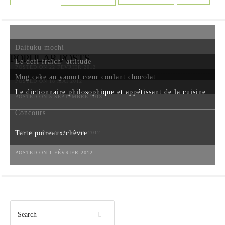
Daifuku mochi
POPULAR POSTS
Le defi fraîch’ attitude
POSTED ON 22 FÉVRIER 2012
Mug cake au yaourt cœur coulant chocolat
POSTED ON 18 MAI 2012
Le dictionnaire philosophique et appétissant de la cuisine:
POSTED ON 5 SEPTEMBRE 2013
Concours
Tarte poireaux/chèvre
POSTED ON 6 NOVEMBRE 2012
POSTED ON 1 FÉVRIER 2012