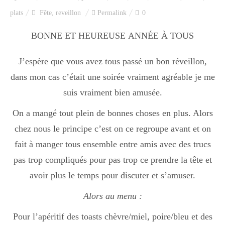
Index des recettes
plats
Fête
,
reveillon
Permalink
0
Catégories
BONNE ET HEUREUSE ANNÉE À TOUS
J’espère que vous avez tous passé un bon réveillon,
Apéro
dans mon cas c’était une soirée vraiment agréable je me
suis vraiment bien amusée.
On a mangé tout plein de bonnes choses en plus. Alors
Entrée
chez nous le principe c’est on ce regroupe avant et on
fait à manger tous ensemble entre amis avec des trucs
plats
pas trop compliqués pour pas trop ce prendre la tête et
avoir plus le temps pour discuter et s’amuser.
Dessert
Alors au menu :
Pour l’apéritif des toasts chèvre/miel, poire/bleu et des