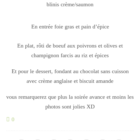
blinis crème/saumon
Boisson chaudes
En entrée foie gras et pain d’épice
Les classiques
En plat, rôti de boeuf aux poivrons et olives et
champignon farcis au riz et épices
Mes amis en cuisine
Et pour le dessert, fondant au chocolat sans cuisson
avec crème anglaise et biscuit amande
Recettes Végétariennes
vous remarquerez que plus la soirée avance et moins les
photos sont jolies XD
Resto
0
Tuto