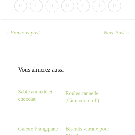
Divers
« Previous post
Next Post »
Semaines Spéciales
cupcake
Vous aimerez aussi
apéro
Sablé amande et
Roulés cannelle
chocolat
(Cinnamon roll)
Halloween
Galette Frangipane
Biscuits vitraux pour