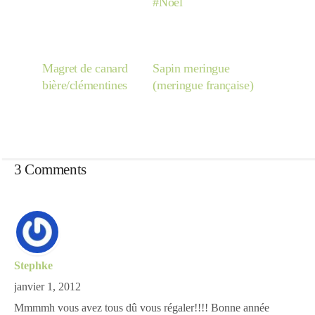
#Noël
Japon
Boulette
Magret de canard
Sapin meringue
bière/clémentines
(meringue française)
3 Comments
Stephke
janvier 1, 2012
Mmmmh vous avez tous dû vous régaler!!!! Bonne année