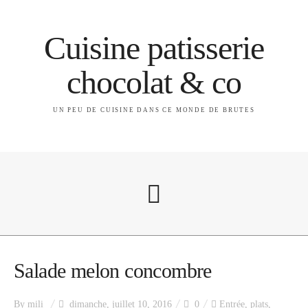
Cuisine patisserie
chocolat & co
UN PEU DE CUISINE DANS CE MONDE DE BRUTES
A propos
Salade melon concombre
By
mili
dimanche, juillet 10, 2016
0
Entrée
,
plats
,