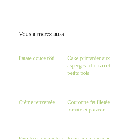
Vous aimerez aussi
Patate douce rôti
Cake printanier aux
asperges, chorizo et
petits pois
Crême renversée
Couronne feuilletée
tomate et poivron
Papillotes de poulet à
Repas au barbecue: