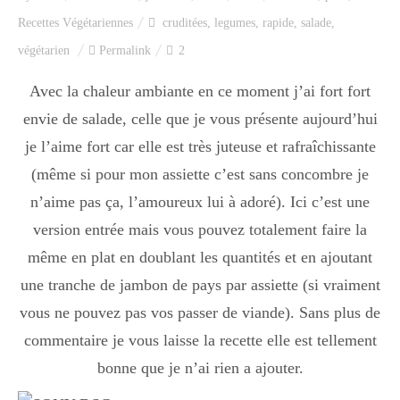
Index des recettes
Recettes Végétariennes
cruditées
,
legumes
,
rapide
,
salade
,
végétarien
Permalink
2
Catégories
Avec la chaleur ambiante en ce moment j’ai fort fort
envie de salade, celle que je vous présente aujourd’hui
Apéro
je l’aime fort car elle est très juteuse et rafraîchissante
(même si pour mon assiette c’est sans concombre je
n’aime pas ça, l’amoureux lui à adoré). Ici c’est une
Entrée
version entrée mais vous pouvez totalement faire la
même en plat en doublant les quantités et en ajoutant
plats
une tranche de jambon de pays par assiette (si vraiment
vous ne pouvez pas vos passer de viande). Sans plus de
commentaire je vous laisse la recette elle est tellement
Dessert
bonne que je n’ai rien a ajouter.