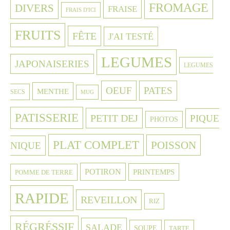
FROMAGE
DIVERS
FRAISE
FRAIS D'ICI
FRUITS
FÊTE
J'AI TESTÉ
LEGUMES
JAPONAISERIES
LEGUMES
OEUF
PATES
MENTHE
SECS
MUG
PATISSERIE
PETIT DEJ
PIQUE
PHOTOS
PLAT COMPLET
POISSON
NIQUE
POTIRON
PRINTEMPS
POMME DE TERRE
RAPIDE
REVEILLON
RIZ
RÉGRÉSSIF
SALADE
SOUPE
TARTE