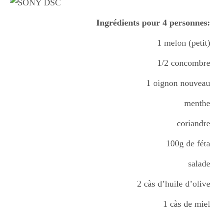
Boisson chaudes
Ingrédients pour 4 personnes:
1 melon (petit)
Les classiques
1/2 concombre
1 oignon nouveau
Mes amis en cuisine
menthe
coriandre
Recettes Végétariennes
100g de féta
salade
Resto
2 càs d’huile d’olive
1 càs de miel
Tuto