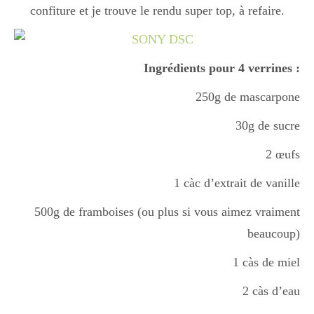
confiture et je trouve le rendu super top, à refaire.
Boisson chaudes
Ingrédients pour 4 verrines :
Les classiques
250g de mascarpone
30g de sucre
Mes amis en cuisine
2 œufs
1 càc d’extrait de vanille
Recettes Végétariennes
500g de framboises (ou plus si vous aimez vraiment
beaucoup)
Resto
1 càs de miel
2 càs d’eau
Tuto