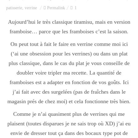
Index des recettes
patisserie
,
verrine
Permalink
1
Catégories
Aujourd’hui le très classique tiramisu, mais en version
framboise… parce que les framboises c’est la saison.
On peut tout à fait le faire en verrine comme moi ici
Apéro
(‘ai une obsession pour les verrines) ou dans un plat
plus classique, dans le cas du plat je vous conseille de
Entrée
doubler voire tripler ma recette. La quantité de
framboises est a adapter en fonction de vos goûts. Ici
j’ai fait avec des surgelées (pas de fraîches dans le
plats
magasin prés de chez moi) et cela fonctionne très bien.
Comme je n’ai quasiment plus de verrines qui me
Dessert
plaisent (toutes disparues je ne sais trop où XD) j’ai eu
envie de dresser tout ça dans des bocaux type pot de