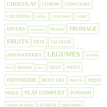
CHOCOLAT
CITRON
CONCOURS
CRUDITÉES
CUPCAKES
CURRY
CRÈPES
FROMAGE
DIVERS
FRAISE
FRAIS D'ICI
FRUITS
FÊTE
J'AI TESTÉ
LEGUMES
JAPONAISERIES
LEGUMES
OEUF
PATES
MENTHE
SECS
MUG
PATISSERIE
PETIT DEJ
PIQUE
PHOTOS
PLAT COMPLET
POISSON
NIQUE
POTIRON
PRINTEMPS
POMME DE TERRE