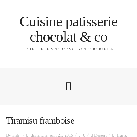
Cuisine patisserie
chocolat & co
UN PEU DE CUISINE DANS CE MONDE DE BRUTES
A propos
Tiramisu framboise
By
mili
dimanche, juin 21, 2015
0
Dessert
fruits
,