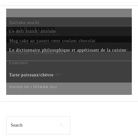
Daifuku mochi
POPULAR POSTS
Le defi fraîch’ attitude
POSTED ON 22 FÉVRIER 2012
Mug cake au yaourt cœur coulant chocolat
POSTED ON 18 MAI 2012
Le dictionnaire philosophique et appétissant de la cuisine:
POSTED ON 5 SEPTEMBRE 2013
Concours
Tarte poireaux/chèvre
POSTED ON 6 NOVEMBRE 2012
POSTED ON 1 FÉVRIER 2012