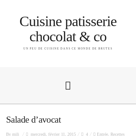
Cuisine patisserie
chocolat & co
UN PEU DE CUISINE DANS CE MONDE DE BRUTES
A propos
Salade d’avocat
By
mili
mercredi, février 11, 2015
4
Entrée
,
Recettes