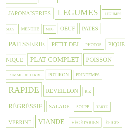
LEGUMES
JAPONAISERIES
LEGUMES
OEUF
PATES
MENTHE
SECS
MUG
PATISSERIE
PETIT DEJ
PIQUE
PHOTOS
PLAT COMPLET
POISSON
NIQUE
POTIRON
PRINTEMPS
POMME DE TERRE
RAPIDE
REVEILLON
RIZ
RÉGRÉSSIF
SALADE
SOUPE
TARTE
VIANDE
VERRINE
VÉGÉTARIEN
ÉPICES