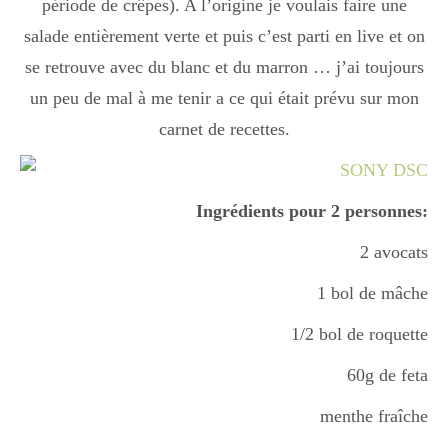
période de crêpes). A l’origine je voulais faire une
Boisson chaudes
salade entièrement verte et puis c’est parti en live et on
se retrouve avec du blanc et du marron … j’ai toujours
un peu de mal à me tenir a ce qui était prévu sur mon
Les classiques
carnet de recettes.
Mes amis en cuisine
Ingrédients pour 2 personnes:
2 avocats
Recettes Végétariennes
1 bol de mâche
1/2 bol de roquette
Resto
60g de feta
menthe fraîche
Tuto