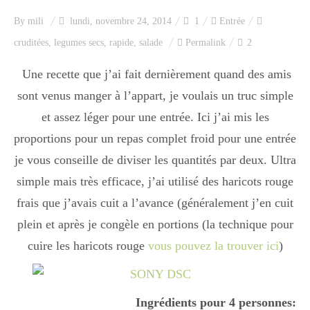
Index des recettes
By
mili
lundi, novembre 24, 2014
1
Entrée
cruditées
,
legumes secs
,
rapide
,
salade
Permalink
2
Catégories
Une recette que j’ai fait dernièrement quand des amis
sont venus manger à l’appart, je voulais un truc simple
Apéro
et assez léger pour une entrée. Ici j’ai mis les
proportions pour un repas complet froid pour une entrée
Entrée
je vous conseille de diviser les quantités par deux. Ultra
simple mais très efficace, j’ai utilisé des haricots rouge
frais que j’avais cuit a l’avance (généralement j’en cuit
plats
plein et après je congèle en portions (la technique pour
cuire les haricots rouge
vous pouvez la trouver ici
)
Dessert
Ingrédients pour 4 personnes: