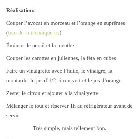
Réalisation:
Divers
Couper l’avocat en morceau et l’orange en suprêmes
(
tuto de la technique ici
)
Semaines Spéciales
Émincer le persil et la menthe
Couper les carottes en juliennes, la féta en cubes
cupcake
Faire un vinaigrette avec l’huile, le vinaigre, la
moutarde, le jus d’1/2 citron vert et le jus d’orange.
apéro
Zester le citron et ajouter a la vinaigrette
Mélanger le tout et réserver 1h au réfrigérateur avant de
servir.
Halloween
Très simple, mais tellement bon.