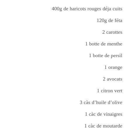
Boisson chaudes
400g de haricots rouges déja cuits
120g de féta
Les classiques
2 carottes
1 botte de menthe
Mes amis en cuisine
1 botte de persil
1 orange
Recettes Végétariennes
2 avocats
1 citron vert
Resto
3 càs d’huile d’olive
1 càc de vinaigres
Tuto
1 càc de moutarde