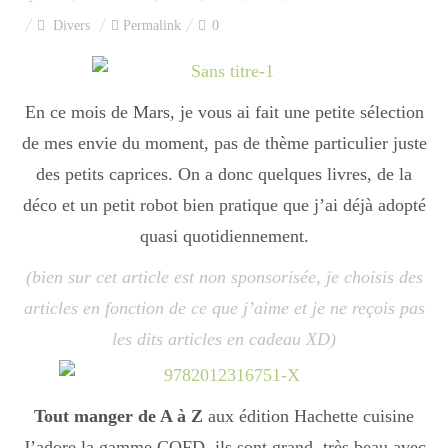
Index des recettes
Divers
Permalink
0
Catégories
En ce mois de Mars, je vous ai fait une petite sélection
de mes envie du moment, pas de thème particulier juste
Apéro
des petits caprices. On a donc quelques livres, de la
déco et un petit robot bien pratique que j’ai déjà adopté
Entrée
quasi quotidiennement.
(bien sur cet article est non sponsorisée, je choisis des
plats
articles en fonction de ce que j’aime et je ne reçois pas
les dits articles en cadeau XD)
Dessert
Tout manger de A à Z
aux édition Hachette cuisine
J’adore la gamme CQFD, ils sont grand, très beau avec