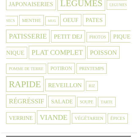
LEGUMES
JAPONAISERIES
LEGUMES
OEUF
PATES
MENTHE
SECS
MUG
PATISSERIE
PETIT DEJ
PIQUE
PHOTOS
PLAT COMPLET
POISSON
NIQUE
POTIRON
PRINTEMPS
POMME DE TERRE
RAPIDE
REVEILLON
RIZ
RÉGRÉSSIF
SALADE
SOUPE
TARTE
VIANDE
VERRINE
VÉGÉTARIEN
ÉPICES