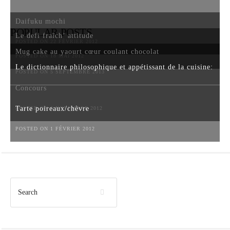
Daifuku mochi
POPULAR POSTS
Le defi fraîch’ attitude
POSTED ON 22 FÉVRIER 2012
Mug cake au yaourt cœur coulant chocolat
POSTED ON 18 MAI 2012
Le dictionnaire philosophique et appétissant de la cuisine:
POSTED ON 5 SEPTEMBRE 2013
Concours
Tarte poireaux/chèvre
POSTED ON 6 NOVEMBRE 2012
POSTED ON 1 FÉVRIER 2012