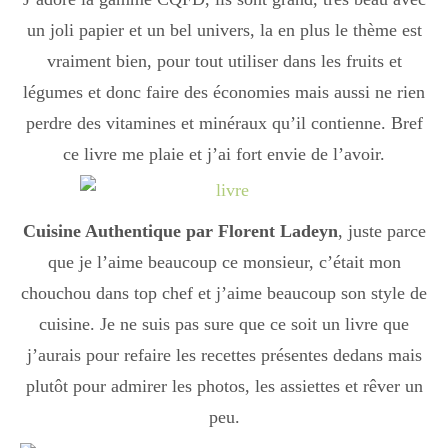
Boisson chaudes
un joli papier et un bel univers, la en plus le thème est
vraiment bien, pour tout utiliser dans les fruits et
légumes et donc faire des économies mais aussi ne rien
Les classiques
perdre des vitamines et minéraux qu’il contienne. Bref
ce livre me plaie et j’ai fort envie de l’avoir.
Mes amis en cuisine
Cuisine Authentique par Florent Ladeyn
, juste parce
que je l’aime beaucoup ce monsieur, c’était mon
Recettes Végétariennes
chouchou dans top chef et j’aime beaucoup son style de
cuisine. Je ne suis pas sure que ce soit un livre que
Resto
j’aurais pour refaire les recettes présentes dedans mais
plutôt pour admirer les photos, les assiettes et rêver un
peu.
Tuto