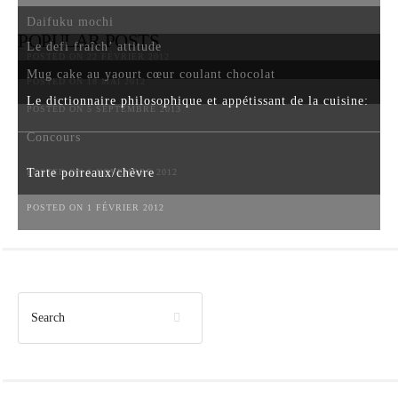
Daifuku mochi
POPULAR POSTS
Le defi fraîch’ attitude
POSTED ON 22 FÉVRIER 2012
Mug cake au yaourt cœur coulant chocolat
POSTED ON 18 MAI 2012
Le dictionnaire philosophique et appétissant de la cuisine:
POSTED ON 5 SEPTEMBRE 2013
Concours
Tarte poireaux/chèvre
POSTED ON 6 NOVEMBRE 2012
POSTED ON 1 FÉVRIER 2012