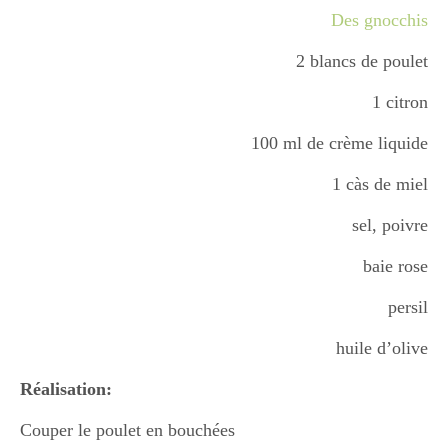
Des gnocchis
Boisson chaudes
2 blancs de poulet
1 citron
Les classiques
100 ml de crème liquide
Mes amis en cuisine
1 càs de miel
sel, poivre
Recettes Végétariennes
baie rose
persil
Resto
huile d’olive
Réalisation:
Tuto
Couper le poulet en bouchées