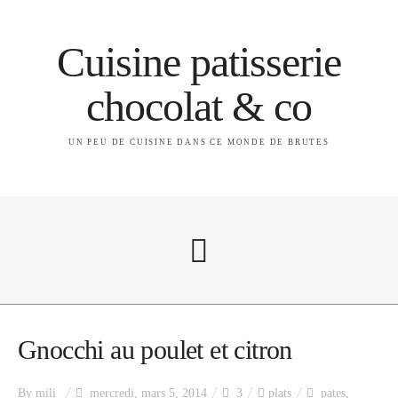
Cuisine patisserie
chocolat & co
UN PEU DE CUISINE DANS CE MONDE DE BRUTES
A propos
Gnocchi au poulet et citron
By
mili
mercredi, mars 5, 2014
3
plats
pates
,