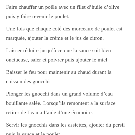
Faire chauffer un poêle avec un filet d’huile d’olive
puis y faire revenir le poulet.
Divers
Une fois que chaque coté des morceaux de poulet est
marquée, ajouter la crème et le jus de citron.
Semaines Spéciales
Laisser réduire jusqu’à ce que la sauce soit bien
onctueuse, saler et poivrer puis ajouter le miel
cupcake
Baisser le feu pour maintenir au chaud durant la
cuisson des gnocchi
apéro
Plonger les gnocchi dans un grand volume d’eau
bouillante salée. Lorsqu’ils remontent a la surface
retirer de l’eau a l’aide d’une écumoire.
Halloween
Servir les gnocchis dans les assiettes, ajouter du persil
puis la sauce et le poulet