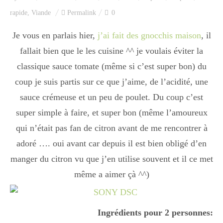
Index des recettes
rapide
,
Viande
Permalink
0
Catégories
Je vous en parlais hier,
j’ai fait des gnocchis maison
, il
fallait bien que le les cuisine ^^ je voulais éviter la
classique sauce tomate (même si c’est super bon) du
Apéro
coup je suis partis sur ce que j’aime, de l’acidité, une
sauce crémeuse et un peu de poulet. Du coup c’est
super simple à faire, et super bon (même l’amoureux
Entrée
qui n’était pas fan de citron avant de me rencontrer à
adoré …. oui avant car depuis il est bien obligé d’en
plats
manger du citron vu que j’en utilise souvent et il ce met
même a aimer çà ^^)
Dessert
Ingrédients pour 2 personnes: