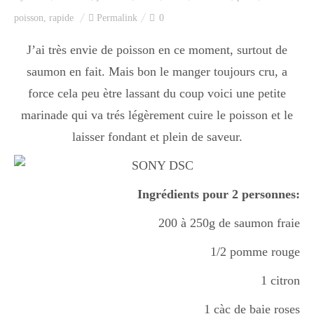
Index des recettes
poisson
,
rapide
Permalink
0
Catégories
J’ai très envie de poisson en ce moment, surtout de
saumon en fait. Mais bon le manger toujours cru, a
force cela peu ètre lassant du coup voici une petite
Apéro
marinade qui va trés légèrement cuire le poisson et le
laisser fondant et plein de saveur.
Entrée
Ingrédients pour 2 personnes:
plats
200 à 250g de saumon fraie
1/2 pomme rouge
Dessert
1 citron
1 càc de baie roses