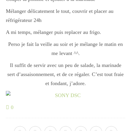
Mélanger délicatement le tout, couvrir et placer au
Divers
réfrigérateur 24h
A mi temps, mélanger puis replacer au frigo.
Semaines Spéciales
Perso je fait la veille au soir et je mélange le matin en
me levant ^^.
cupcake
Il suffit de servir avec un peu de salade, la marinade
sert d’assaisonnement, et de ce régaler. C’est tout fraie
et fondant, j’adore.
apéro
0
Halloween