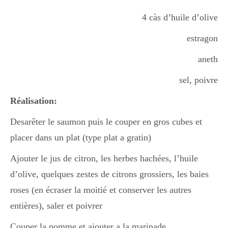
Boisson chaudes
4 càs d’huile d’olive
estragon
Les classiques
aneth
sel, poivre
Mes amis en cuisine
Réalisation:
Desarêter le saumon puis le couper en gros cubes et
Recettes Végétariennes
placer dans un plat (type plat a gratin)
Ajouter le jus de citron, les herbes hachées, l’huile
d’olive, quelques zestes de citrons grossiers, les baies
Resto
roses (en écraser la moitié et conserver les autres
entières), saler et poivrer
Tuto
Couper la pomme et ajouter a la marinade