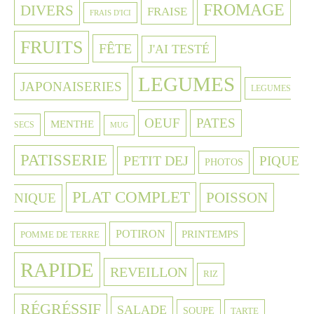
FROMAGE
DIVERS
FRAISE
FRAIS D'ICI
FRUITS
FÊTE
J'AI TESTÉ
LEGUMES
JAPONAISERIES
LEGUMES
OEUF
PATES
MENTHE
SECS
MUG
PATISSERIE
PETIT DEJ
PIQUE
PHOTOS
PLAT COMPLET
POISSON
NIQUE
POTIRON
PRINTEMPS
POMME DE TERRE
RAPIDE
REVEILLON
RIZ
RÉGRÉSSIF
SALADE
SOUPE
TARTE