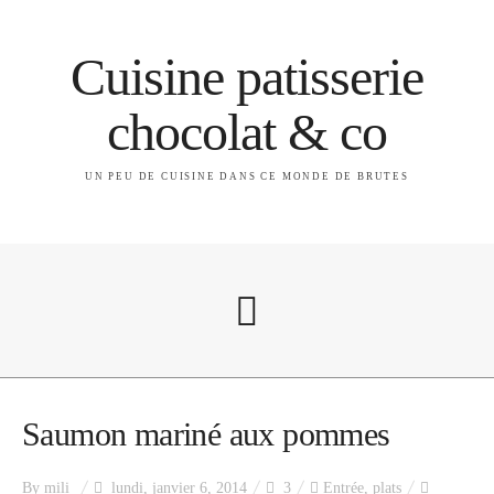
Cuisine patisserie
chocolat & co
UN PEU DE CUISINE DANS CE MONDE DE BRUTES
A propos
Saumon mariné aux pommes
By
mili
lundi, janvier 6, 2014
3
Entrée
,
plats