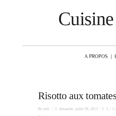
Cuisine
A PROPOS
Risotto aux tomates
By
mili
dimanche, juillet 28, 2013
2