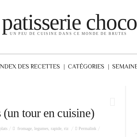
 patisserie choco
UN PEU DE CUISINE DANS CE MONDE DE BRUTES
INDEX DES RECETTES
CATÉGORIES
SEMAINE
 (un tour en cuisine)
plats
fromage
,
legumes
,
rapide
,
riz
Permalink