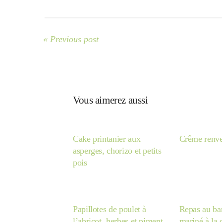
« Previous post
Vous aimerez aussi
Cake printanier aux
Crême renve
asperges, chorizo et petits
pois
Papillotes de poulet à
Repas au ba
l’abricot, herbes et piment
mariné à la