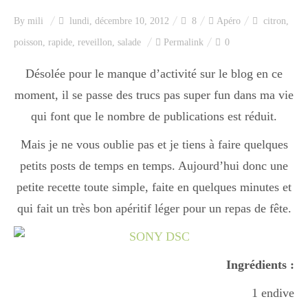
Index des recettes
By
mili
lundi, décembre 10, 2012
8
Apéro
citron
,
poisson
,
rapide
,
reveillon
,
salade
Permalink
0
Catégories
Désolée pour le manque d’activité sur le blog en ce
moment, il se passe des trucs pas super fun dans ma vie
Apéro
qui font que le nombre de publications est réduit.
Mais je ne vous oublie pas et je tiens à faire quelques
Entrée
petits posts de temps en temps. Aujourd’hui donc une
petite recette toute simple, faite en quelques minutes et
qui fait un très bon apéritif léger pour un repas de fête.
plats
Ingrédients :
Dessert
1 endive