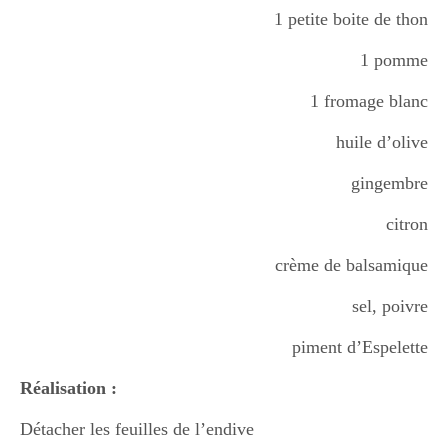
1 petite boite de thon
Boisson chaudes
1 pomme
1 fromage blanc
Les classiques
huile d’olive
gingembre
Mes amis en cuisine
citron
Recettes Végétariennes
crème de balsamique
sel, poivre
Resto
piment d’Espelette
Réalisation :
Tuto
Détacher les feuilles de l’endive