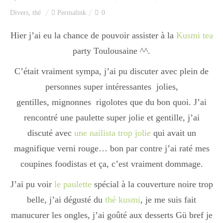
Index des recettes
Divers
,
thé
Permalink
0
Catégories
Hier j’ai eu la chance de pouvoir assister à la
Kusmi tea
party Toulousaine ^^.
C’était vraiment sympa, j’ai pu discuter avec plein de
Apéro
personnes super intéressantes jolies,
gentilles, mignonnes rigolotes que du bon quoi. J’ai
Entrée
rencontré une paulette super jolie et gentille, j’ai
discuté avec
une nailista trop jolie
qui avait un
magnifique verni rouge… bon par contre j’ai raté mes
plats
coupines foodistas et ça, c’est vraiment dommage.
J’ai pu voir
le paulette
spécial à la couverture noire trop
Dessert
belle, j’ai dégusté du
thé kusmi
, je me suis fait
manucurer les ongles, j’ai goûté aux desserts Gü bref je