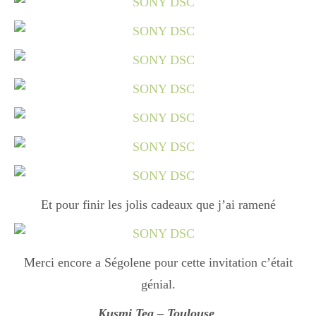
Divers
Semaines Spéciales
cupcake
Et pour finir les jolis cadeaux que j’ai ramené
apéro
Merci encore a Ségolene pour cette invitation c’était
Halloween
génial.
Kusmi Tea – Toulouse