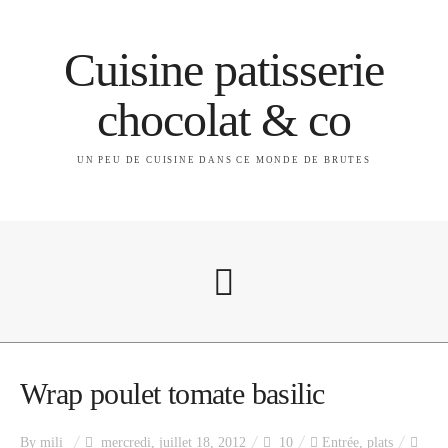
Cuisine patisserie
chocolat & co
UN PEU DE CUISINE DANS CE MONDE DE BRUTES
A propos
Wrap poulet tomate basilic
By
mili
mercredi, juillet 18, 2012
10
Entrée
,
plats