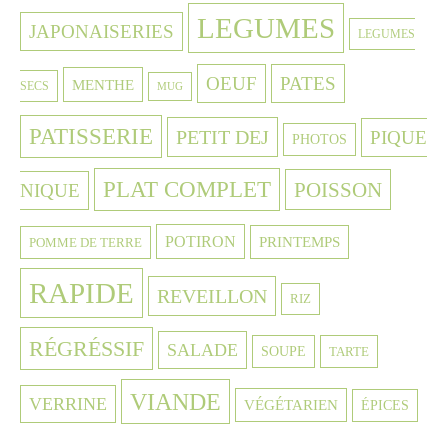
LEGUMES
JAPONAISERIES
LEGUMES
OEUF
PATES
MENTHE
SECS
MUG
PATISSERIE
PETIT DEJ
PIQUE
PHOTOS
PLAT COMPLET
POISSON
NIQUE
POTIRON
PRINTEMPS
POMME DE TERRE
RAPIDE
REVEILLON
RIZ
RÉGRÉSSIF
SALADE
SOUPE
TARTE
VIANDE
VERRINE
VÉGÉTARIEN
ÉPICES