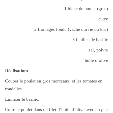
Boisson chaudes
1 blanc de poulet (gros)
curry
Les classiques
2 fromages fondu (vache qui rie ou kiri)
5 feuilles de basilic
Mes amis en cuisine
sel, poivre
huile d’olive
Recettes Végétariennes
Réalisation:
Couper le poulet en gros morceaux, et les tomates en
Resto
rondelles.
Emincer le basilic.
Tuto
Cuire le poulet dans un filet d’huile d’olive avec un peu