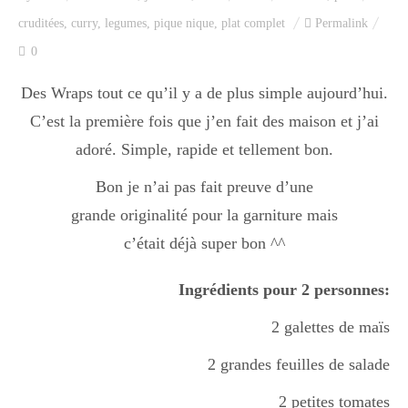
Index des recettes
cruditées
,
curry
,
legumes
,
pique nique
,
plat complet
Permalink
0
Catégories
Des Wraps tout ce qu’il y a de plus simple aujourd’hui.
C’est la première fois que j’en fait des maison et j’ai
Apéro
adoré. Simple, rapide et tellement bon.
Bon je n’ai pas fait preuve d’une
Entrée
grande originalité pour la garniture mais
c’était déjà super bon ^^
plats
Ingrédients pour 2 personnes:
2 galettes de maïs
Dessert
2 grandes feuilles de salade
2 petites tomates