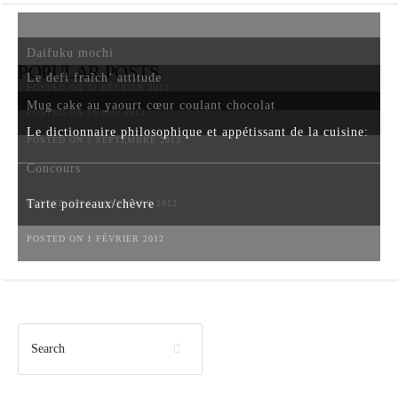
Daifuku mochi
POPULAR POSTS
Le defi fraîch’ attitude
POSTED ON 22 FÉVRIER 2012
Mug cake au yaourt cœur coulant chocolat
POSTED ON 18 MAI 2012
Le dictionnaire philosophique et appétissant de la cuisine:
POSTED ON 5 SEPTEMBRE 2013
Concours
Tarte poireaux/chèvre
POSTED ON 6 NOVEMBRE 2012
POSTED ON 1 FÉVRIER 2012