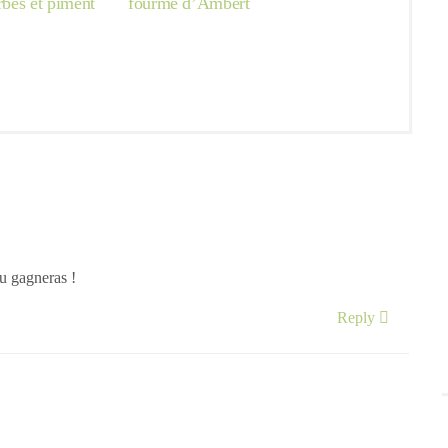
erbes et piment
fourme d’Ambert
tu gagneras !
Reply