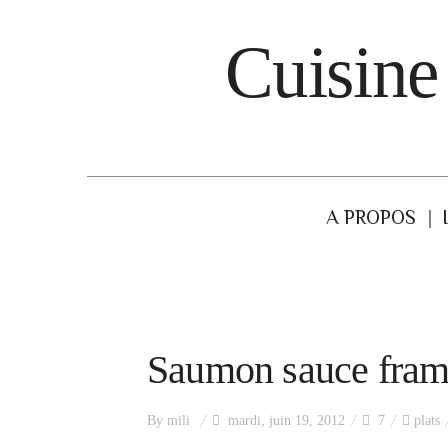
Cuisine
A PROPOS
Saumon sauce framb
By
mili
mardi, juin 19, 2012
7
plats