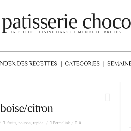
 patisserie choco
UN PEU DE CUISINE DANS CE MONDE DE BRUTES
INDEX DES RECETTES
CATÉGORIES
SEMAINE
oise/citron
fruits
,
poisson
,
rapide
Permalink
0