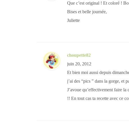
Que c’est original ! Et coloré ! B
Bises et belle journée,
Juliette
choupette82
juin 20, 2012
Et bien moi aussi depuis dimanche
j’ai des “pics ” dans la gorge, et p
J’avoue qu’effectivement faire la
!! En tout cas ta recette avec ce c