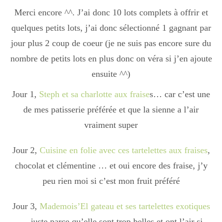
Boisson chaudes
Merci encore ^^. J’ai donc 10 lots complets à offrir et
quelques petits lots, j’ai donc sélectionné 1 gagnant par
jour plus 2 coup de coeur (je ne suis pas encore sure du
Les classiques
nombre de petits lots en plus donc on véra si j’en ajoute
ensuite ^^)
Mes amis en cuisine
Jour 1,
Steph et sa charlotte aux fraise
s… car c’est une
de mes patisserie préférée et que la sienne a l’air
vraiment super
Recettes Végétariennes
Jour 2,
Cuisine en folie avec ces tartelettes aux fraises
,
chocolat et clémentine … et oui encore des fraise, j’y
Resto
peu rien moi si c’est mon fruit préféré
Jour 3,
Mademois’El gateau et ses tartelettes exotiques
Tuto
… juste parce qu’elle sont trop belles et ont l’air si