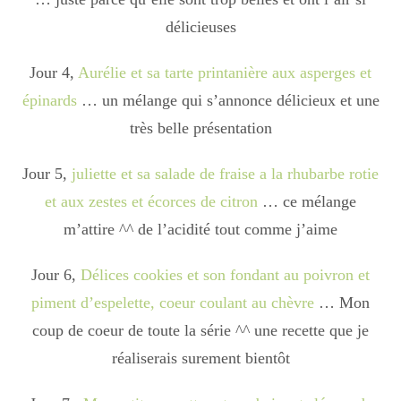
délicieuses
Divers
Jour 4,
Aurélie et sa tarte printanière aux asperges et
épinards
… un mélange qui s’annonce délicieux et une
Semaines Spéciales
très belle présentation
Jour 5,
juliette et sa salade de fraise a la rhubarbe rotie
cupcake
et aux zestes et écorces de citron
… ce mélange
m’attire ^^ de l’acidité tout comme j’aime
apéro
Jour 6,
Délices cookies et son fondant au poivron et
piment d’espelette, coeur coulant au chèvre
… Mon
coup de coeur de toute la série ^^ une recette que je
Halloween
réaliserais surement bientôt