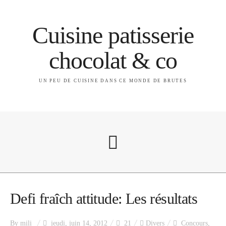
Cuisine patisserie
chocolat & co
UN PEU DE CUISINE DANS CE MONDE DE BRUTES
A propos
Defi fraîch attitude: Les résultats
By
mili
jeudi, juin 14, 2012
21
Divers
Concours
,