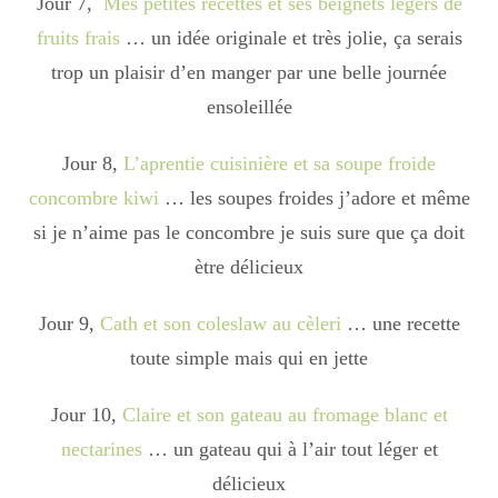
Jour 7,
Mes petites recettes et ses beignets légers de
Japon
fruits frais
… un idée originale et très jolie, ça serais
trop un plaisir d’en manger par une belle journée
Boulette
ensoleillée
Jour 8,
L’aprentie cuisinière et sa soupe froide
concombre kiwi
… les soupes froides j’adore et même
si je n’aime pas le concombre je suis sure que ça doit
ètre délicieux
Jour 9,
Cath et son coleslaw au cèleri
… une recette
toute simple mais qui en jette
Jour 10,
Claire et son gateau au fromage blanc et
nectarines
… un gateau qui à l’air tout léger et
délicieux