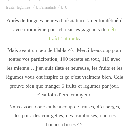
Index des recettes
fruits
,
legumes
Permalink
0
Catégories
Après de longues heures d’hésitation j’ai enfin délibéré
avec moi même pour choisir les gagnants du
défi
fraîch’ attitude
.
Apéro
Mais avant un peu de blabla ^^. Merci beaucoup pour
toutes vos participation, 100 recette en tout, 110 avec
Entrée
les mienne… j’en suis flaté et heureuse, les fruits et les
légumes vous ont inspiré et ça c’est vraiment bien. Cela
prouve bien que manger 5 fruits et légumes par jour,
plats
c’est loin d’ètre ennuyeux.
Nous avons donc eu beaucoup de fraises, d’asperges,
Dessert
des pois, des courgettes, des framboises, que des
bonnes choses ^^.