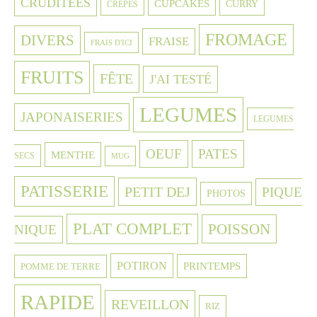
CRUDITÉES
CUPCAKES
CURRY
CRÈPES
FROMAGE
DIVERS
FRAISE
FRAIS D'ICI
FRUITS
FÊTE
J'AI TESTÉ
LEGUMES
JAPONAISERIES
LEGUMES
OEUF
PATES
MENTHE
SECS
MUG
PATISSERIE
PETIT DEJ
PIQUE
PHOTOS
PLAT COMPLET
POISSON
NIQUE
POTIRON
PRINTEMPS
POMME DE TERRE
RAPIDE
REVEILLON
RIZ