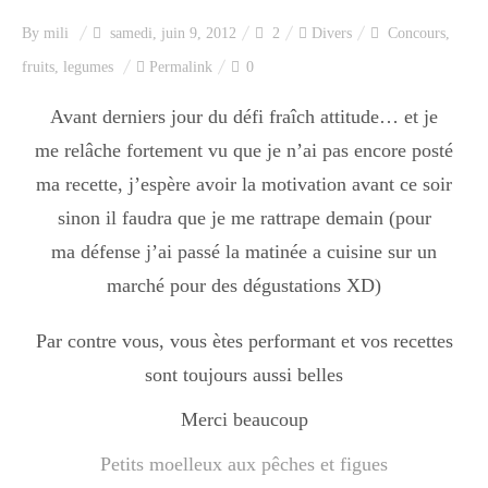
Index des recettes
By
mili
samedi, juin 9, 2012
2
Divers
Concours
,
fruits
,
legumes
Permalink
0
Catégories
Avant derniers jour du défi fraîch attitude… et je
me relâche fortement vu que je n’ai pas encore posté
Apéro
ma recette, j’espère avoir la motivation avant ce soir
sinon il faudra que je me rattrape demain (pour
Entrée
ma défense j’ai passé la matinée a cuisine sur un
marché pour des dégustations XD)
plats
Par contre vous, vous ètes performant et vos recettes
sont toujours aussi belles
Merci beaucoup
Dessert
Petits moelleux aux pêches et figues