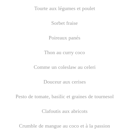
Boisson chaudes
Tourte aux légumes et poulet
Sorbet fraise
Les classiques
Poireaux panés
Thon au curry coco
Mes amis en cuisine
Comme un coleslaw au celeri
Recettes Végétariennes
Douceur aux cerises
Pesto de tomate, basilic et graines de tournesol
Resto
Clafoutis aux abricots
Tuto
Crumble de mangue au coco et à la passion