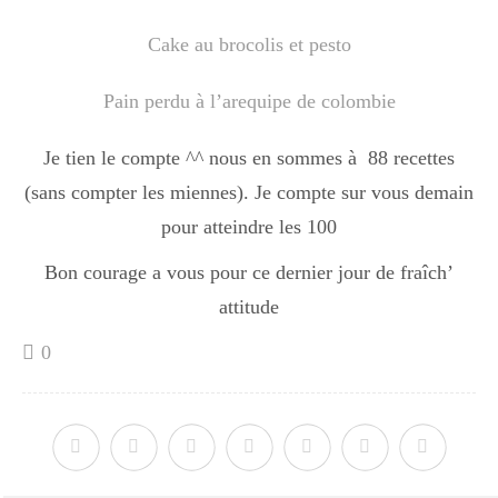
Cake au brocolis et pesto
Divers
Pain perdu à l’arequipe de colombie
Semaines Spéciales
Je tien le compte ^^ nous en sommes à 88 recettes
(sans compter les miennes). Je compte sur vous demain
pour atteindre les 100
cupcake
Bon courage a vous pour ce dernier jour de fraîch’
attitude
apéro
0
Halloween