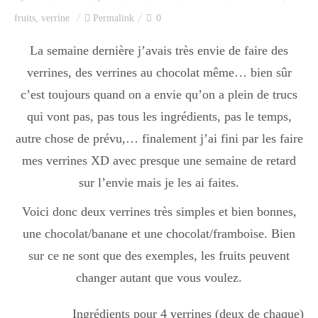
Index des recettes
fruits
,
verrine
Permalink
0
Catégories
La semaine dernière j’avais très envie de faire des
verrines, des verrines au chocolat même… bien sûr
c’est toujours quand on a envie qu’on a plein de trucs
Apéro
qui vont pas, pas tous les ingrédients, pas le temps,
autre chose de prévu,… finalement j’ai fini par les faire
mes verrines XD avec presque une semaine de retard
Entrée
sur l’envie mais je les ai faites.
Voici donc deux verrines très simples et bien bonnes,
plats
une chocolat/banane et une chocolat/framboise. Bien
sur ce ne sont que des exemples, les fruits peuvent
Dessert
changer autant que vous voulez.
Ingrédients pour 4 verrines (deux de chaque)