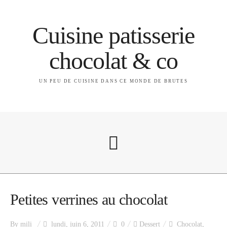
Cuisine patisserie
chocolat & co
UN PEU DE CUISINE DANS CE MONDE DE BRUTES
A propos
Petites verrines au chocolat
By
mili
lundi, juin 6, 2011
0
Dessert
Chocolat
,