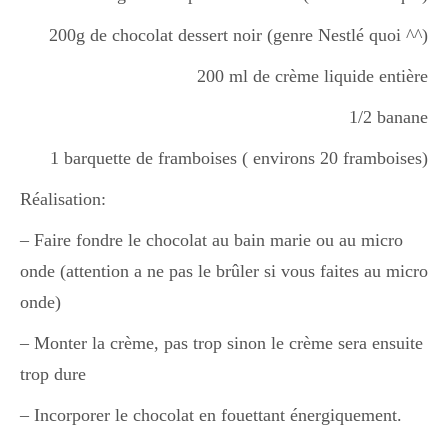
Boisson chaudes
200g de chocolat dessert noir (genre Nestlé quoi ^^)
200 ml de crème liquide entière
Les classiques
1/2 banane
1 barquette de framboises ( environs 20 framboises)
Mes amis en cuisine
Réalisation:
– Faire fondre le chocolat au bain marie ou au micro
Recettes Végétariennes
onde (attention a ne pas le brûler si vous faites au micro
onde)
– Monter la crème, pas trop sinon le crème sera ensuite
Resto
trop dure
– Incorporer le chocolat en fouettant énergiquement.
Tuto