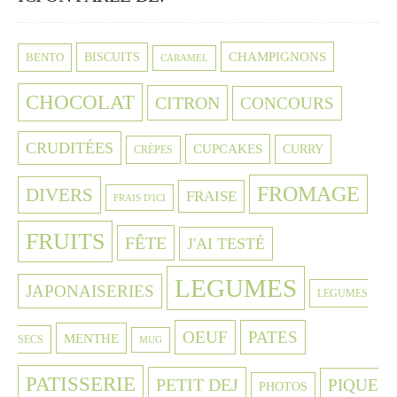
CHAMPIGNONS
BISCUITS
BENTO
CARAMEL
CHOCOLAT
CITRON
CONCOURS
CRUDITÉES
CUPCAKES
CURRY
CRÈPES
FROMAGE
DIVERS
FRAISE
FRAIS D'ICI
FRUITS
FÊTE
J'AI TESTÉ
LEGUMES
JAPONAISERIES
LEGUMES
OEUF
PATES
MENTHE
SECS
MUG
PATISSERIE
PETIT DEJ
PIQUE
PHOTOS