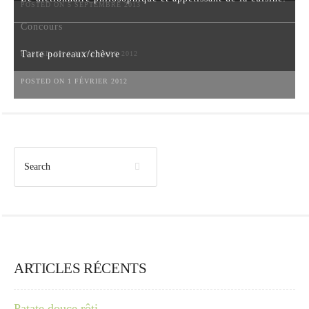
POSTED ON 5 SEPTEMBRE 2013
Concours
Tarte poireaux/chèvre
POSTED ON 6 NOVEMBRE 2012
POSTED ON 1 FÉVRIER 2012
ARTICLES RÉCENTS
Patate douce rôti