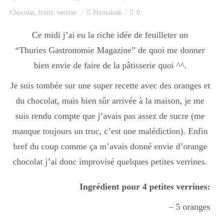
Index des recettes
Chocolat
,
fruits
,
verrine
Permalink
0
Catégories
Ce midi j’ai eu la riche idée de feuilleter un
“Thuries Gastronomie Magazine” de quoi me donner
bien envie de faire de la pâtisserie quoi ^^.
Apéro
Je suis tombée sur une super recette avec des oranges et
du chocolat, mais bien sûr arrivée à la maison, je me
Entrée
suis rendu compte que j’avais pas assez de sucre (me
manque toujours un truc, c’est une malédiction). Enfin
bref du coup comme ça m’avais donné envie d’orange
plats
chocolat j’ai donc improvisé quelques petites verrines.
Ingrédient pour 4 petites verrines:
Dessert
– 5 oranges