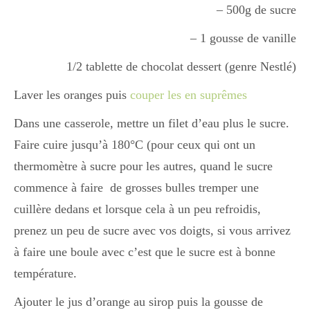
– 500g de sucre
Boisson chaudes
– 1 gousse de vanille
1/2 tablette de chocolat dessert (genre Nestlé)
Les classiques
Laver les oranges puis
couper les en suprêmes
Dans une casserole, mettre un filet d’eau plus le sucre.
Mes amis en cuisine
Faire cuire jusqu’à 180°C (pour ceux qui ont un
thermomètre à sucre pour les autres, quand le sucre
Recettes Végétariennes
commence à faire de grosses bulles tremper une
cuillère dedans et lorsque cela à un peu refroidis,
prenez un peu de sucre avec vos doigts, si vous arrivez
Resto
à faire une boule avec c’est que le sucre est à bonne
température.
Tuto
Ajouter le jus d’orange au sirop puis la gousse de