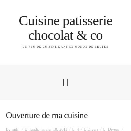
Cuisine patisserie
chocolat & co
UN PEU DE CUISINE DANS CE MONDE DE BRUTES
A propos
Ouverture de ma cuisine
By
mili
lundi, janvier 10, 2011
4
Divers
Divers