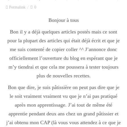
Index des recettes
Permalink
0
Catégories
Bonjour à tous
Bon il y a déjà quelques articles postés mais ce sont
pour la plupart des articles qui était déjà écrit et que je
Apéro
me suis contenté de copier coller ^^ J’annonce donc
officiellement l’ouverture du blog en espérant que je
Entrée
m’y tiendrai et que cela me poussera à tester toujours
plus de nouvelles recettes.
plats
Bon que dire, je suis pâtissière on peut pas dire que je
le soit vraiment vraiment vu que je n’ai pas pratiqué
après mon apprentissage. J’ai tout de même été
Dessert
apprentie pendant deux ans chez un grand pâtissier et
j’ai obtenu mon CAP (là vous vous attendez à ce que je