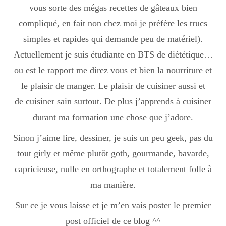
vous sorte des mégas recettes de gâteaux bien
Boisson chaudes
compliqué, en fait non chez moi je préfère les trucs
simples et rapides qui demande peu de matériel).
Les classiques
Actuellement je suis étudiante en BTS de diététique…
ou est le rapport me direz vous et bien la nourriture et
le plaisir de manger. Le plaisir de cuisiner aussi et
Mes amis en cuisine
de cuisiner sain surtout. De plus j’apprends à cuisiner
durant ma formation une chose que j’adore.
Recettes Végétariennes
Sinon j’aime lire, dessiner, je suis un peu geek, pas du
tout girly et même plutôt goth, gourmande, bavarde,
capricieuse, nulle en orthographe et totalement folle à
Resto
ma manière.
Sur ce je vous laisse et je m’en vais poster le premier
Tuto
post officiel de ce blog ^^