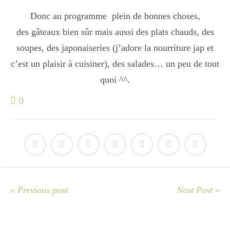
Donc au programme plein de bonnes choses,
Divers
des gâteaux bien sûr mais aussi des plats chauds, des
soupes, des japonaiseries (j’adore la nourriture jap et
c’est un plaisir à cuisiner), des salades… un peu de tout
Semaines Spéciales
quoi ^^.
0
cupcake
apéro
« Previous post
Next Post »
Halloween