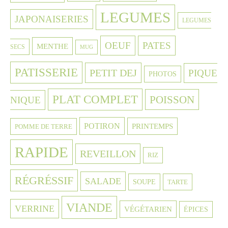
LEGUMES
JAPONAISERIES
LEGUMES
OEUF
PATES
MENTHE
SECS
MUG
PATISSERIE
PETIT DEJ
PIQUE
PHOTOS
PLAT COMPLET
POISSON
NIQUE
POTIRON
PRINTEMPS
POMME DE TERRE
RAPIDE
REVEILLON
RIZ
RÉGRÉSSIF
SALADE
SOUPE
TARTE
VIANDE
VERRINE
VÉGÉTARIEN
ÉPICES