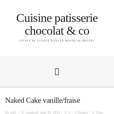
Cuisine patisserie
chocolat & co
UN PEU DE CUISINE DANS CE MONDE DE BRUTES
A propos
Naked Cake vanille/fraise
By
mili
vendredi, août 26, 2016
4
Dessert
Fête
,