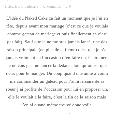
Index des recettes
fraise
,
fruits
,
patisserie
Permalink
0
Catégories
L’idée du Naked Cake ça fait un moment que je l’ai en
tête, depuis avant mon mariage (c’est ce que je voulais
comme gateau de mariage et puis finallement ça c’est
Apéro
pas fait). Sauf que je ne me suis jamais lancé, une des
raison principale (en plus de la flème) c’est que je n’ai
jamais vraiment eu l’occasion d’en faire un. Clairement
Entrée
je ne vais pas me lancer la dedans alors qu’on est que
deux pour le manger. Du coup quand une amie a voulu
plats
me commander un gateau pour l’anniversaire de sa
soeur j’ai profité de l’occasion pour lui en proposer un,
elle le voulait a la faire, c’est la fin de la saison mais
Dessert
j’en ai quand même trouvé donc voila.