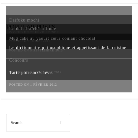
Daifuku mochi
POPULAR POSTS
Le defi fraîch’ attitude
POSTED ON 22 FÉVRIER 2012
Mug cake au yaourt cœur coulant chocolat
POSTED ON 18 MAI 2012
Le dictionnaire philosophique et appétissant de la cuisine:
POSTED ON 5 SEPTEMBRE 2013
Concours
Tarte poireaux/chèvre
POSTED ON 6 NOVEMBRE 2012
POSTED ON 1 FÉVRIER 2012