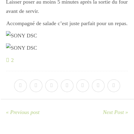
Laisser poser au moins 5 minutes aprés la sortie du four
Japon
avant de servir.
Accompagné de salade c’est juste parfait pour un repas.
Boulette
2
« Previous post
Next Post »