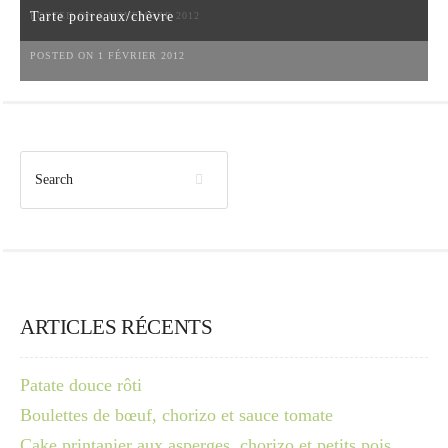
Tarte poireaux/chèvre
POSTED ON 6 NOVEMBRE 2012
POSTED ON 1 FÉVRIER 2012
ARTICLES RÉCENTS
Patate douce rôti
Boulettes de bœuf, chorizo et sauce tomate
Cake printanier aux asperges, chorizo et petits pois