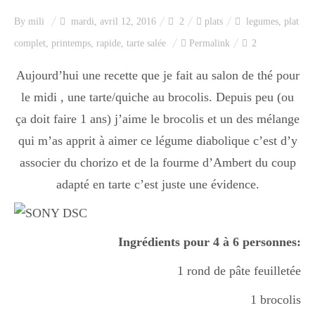
Index des recettes
By
mili
mardi, avril 12, 2016
2
plats
legumes
,
plat
complet
,
printemps
,
rapide
,
tarte salée
Permalink
2
Catégories
Aujourd’hui une recette que je fait au salon de thé pour
le midi , une tarte/quiche au brocolis. Depuis peu (ou
Apéro
ça doit faire 1 ans) j’aime le brocolis et un des mélange
qui m’as apprit à aimer ce légume diabolique c’est d’y
Entrée
associer du chorizo et de la fourme d’Ambert du coup
adapté en tarte c’est juste une évidence.
plats
Ingrédients pour 4 à 6 personnes:
1 rond de pâte feuilletée
Dessert
1 brocolis