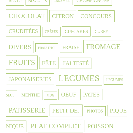
CHAMPIGNONS
BISCUITS
BENTO
CARAMEL
CHOCOLAT
CITRON
CONCOURS
CRUDITÉES
CUPCAKES
CURRY
CRÈPES
FROMAGE
DIVERS
FRAISE
FRAIS D'ICI
FRUITS
FÊTE
J'AI TESTÉ
LEGUMES
JAPONAISERIES
LEGUMES
OEUF
PATES
MENTHE
SECS
MUG
PATISSERIE
PETIT DEJ
PIQUE
PHOTOS
PLAT COMPLET
POISSON
NIQUE