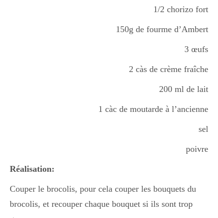
1/2 chorizo fort
Boisson chaudes
150g de fourme d’Ambert
3 œufs
Les classiques
2 càs de crème fraîche
200 ml de lait
Mes amis en cuisine
1 càc de moutarde à l’ancienne
Recettes Végétariennes
sel
poivre
Resto
Réalisation:
Couper le brocolis, pour cela couper les bouquets du
brocolis, et recouper chaque bouquet si ils sont trop
Tuto