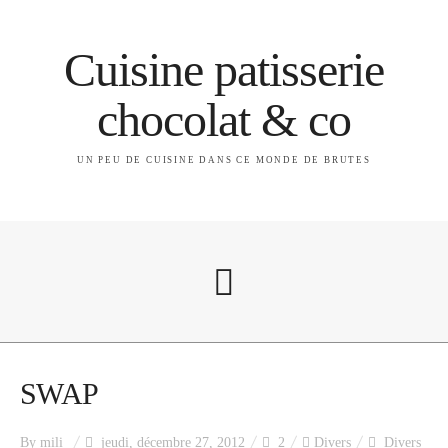
Cuisine patisserie
chocolat & co
UN PEU DE CUISINE DANS CE MONDE DE BRUTES
A propos
SWAP
By
mili
jeudi, décembre 27, 2012
2
Divers
Divers