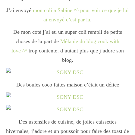
Boisson chaudes
J’ai envoyé
mon coli a Sabine ^^ pour voir ce que je lui
ai envoyé c’est par la
.
Les classiques
De mon coté j’ai eu un super coli rempli de petits
choses de la part de
Mélanie du blog cook with
love ^^
trop contente, d’autant plus que j’adore son
Mes amis en cuisine
blog.
Recettes Végétariennes
Des boules coco faites maison c’était un délice
Resto
Des ustensiles de cuisine, de jolies caissettes
Tuto
hivernales, j’adore et un poussoir pour faire des toast de