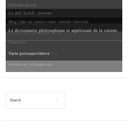
Daifuku mochi
POPULAR POSTS
Le defi fraîch’ attitude
POSTED ON 22 FÉVRIER 2012
Mug cake au yaourt cœur coulant chocolat
POSTED ON 18 MAI 2012
Le dictionnaire philosophique et appétissant de la cuisine:
POSTED ON 5 SEPTEMBRE 2013
Concours
Tarte poireaux/chèvre
POSTED ON 6 NOVEMBRE 2012
POSTED ON 1 FÉVRIER 2012