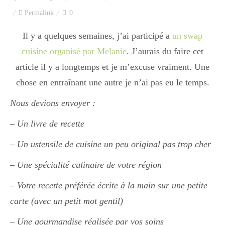
Index des recettes
Permalink
0
Catégories
Il y a quelques semaines, j’ai participé a
un swap
cuisine organisé par Melanie
. J’aurais du faire cet
article il y a longtemps et je m’excuse vraiment. Une
Apéro
chose en entraînant une autre je n’ai pas eu le temps.
Nous devions envoyer :
Entrée
– Un livre de recette
– Un ustensile de cuisine un peu original pas trop cher
plats
– Une spécialité culinaire de votre région
– Votre recette préférée écrite à la main sur une petite
Dessert
carte (avec un petit mot gentil)
– Une gourmandise réalisée par vos soins