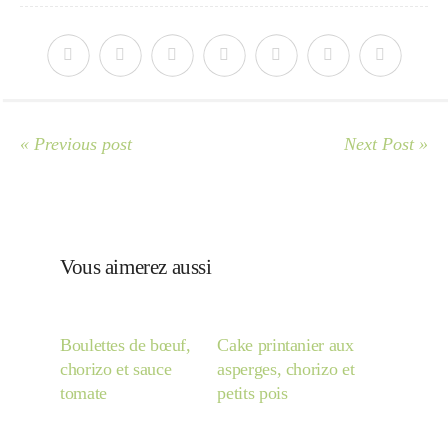
Divers
Semaines Spéciales
« Previous post
Next Post »
cupcake
Vous aimerez aussi
apéro
Boulettes de bœuf,
Cake printanier aux
chorizo et sauce
asperges, chorizo et
Halloween
tomate
petits pois