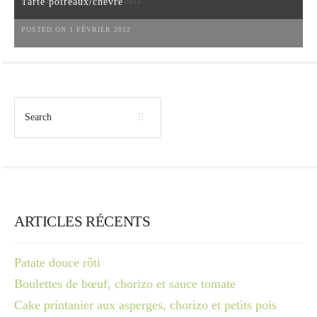
Tarte poireaux/chèvre
POSTED ON 6 NOVEMBRE 2012
POSTED ON 1 FÉVRIER 2012
ARTICLES RÉCENTS
Patate douce rôti
Boulettes de bœuf, chorizo et sauce tomate
Cake printanier aux asperges, chorizo et petits pois