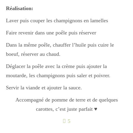
Boisson chaudes
Réalisation:
Laver puis couper les champignons en lamelles
Les classiques
Faire revenir dans une poêle puis réserver
Dans la même poêle, chauffer l’huile puis cuire le
boeuf, réserver au chaud.
Mes amis en cuisine
Déglacer la poêle avec la crème puis ajouter la
moutarde, les champignons puis saler et poivrer.
Recettes Végétariennes
Servir la viande et ajouter la sauce.
Accompagné de pomme de terre et de quelques
Resto
carottes, c’est juste parfait ♥
5
Tuto