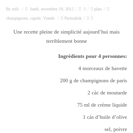
Index des recettes
By
mili
lundi, novembre 19, 2012
3
plats
champignons
,
rapide
,
Viande
Permalink
5
Catégories
Une recette pleine de simplicité aujourd’hui mais
terriblement bonne
Apéro
Ingrédients pour 4 personnes:
Entrée
4 morceaux de bavette
200 g de champignons de paris
plats
2 càc de moutarde
75 ml de crème liquide
Dessert
1 càs d’huile d’olive
sel, poivre