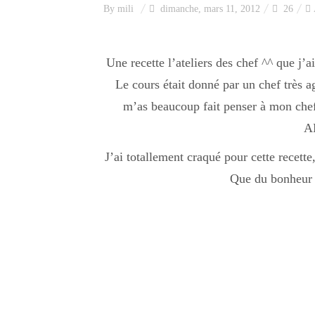
By
mili
dimanche, mars 11, 2012
26
Une recette l’ateliers des chef ^^ que j’ai
Le cours était donné par un chef très a
m’as beaucoup fait penser à mon chef 
A
J’ai totallement craqué pour cette recette
Que du bonheur 