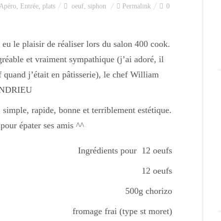
Apéro
,
Entrée
,
plats
oeuf
,
siphon
Permalink
0
 eu le plaisir de réaliser lors du salon 400 cook.
gréable et vraiment sympathique (j’ai adoré, il
quand j’était en pâtisserie), le chef William
NDRIEU
, simple, rapide, bonne et terriblement estétique.
pour épater ses amis ^^
Ingrédients pour 12 oeufs
12 oeufs
500g chorizo
fromage frai (type st moret)