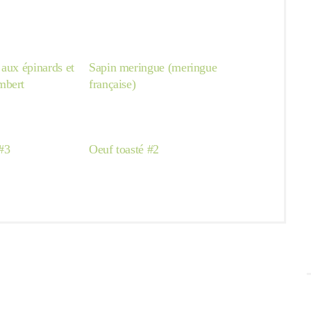
aux épinards et
Sapin meringue (meringue
mbert
française)
 #3
Oeuf toasté #2