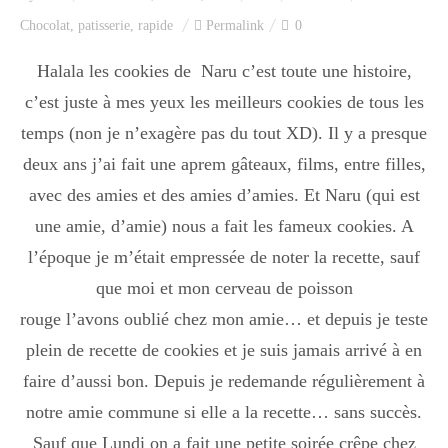
Index des recettes
Chocolat
,
patisserie
,
rapide
Permalink
0
Catégories
Halala les cookies de Naru c’est toute une histoire,
c’est juste à mes yeux les meilleurs cookies de tous les
temps (non je n’exagère pas du tout XD). Il y a presque
Apéro
deux ans j’ai fait une aprem gâteaux, films, entre filles,
avec des amies et des amies d’amies. Et Naru (qui est
une amie, d’amie) nous a fait les fameux cookies. A
Entrée
l’époque je m’était empressée de noter la recette, sauf
que moi et mon cerveau de poisson
plats
rouge l’avons oublié chez mon amie… et depuis je teste
plein de recette de cookies et je suis jamais arrivé à en
faire d’aussi bon. Depuis je redemande régulièrement à
Dessert
notre amie commune si elle a la recette… sans succès.
Sauf que Lundi on a fait une petite soirée crêpe chez