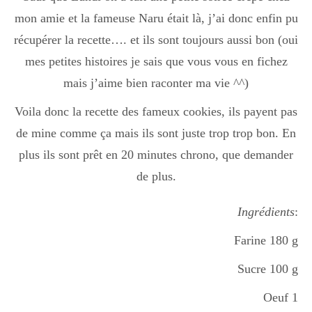
Boisson chaudes
mon amie et la fameuse Naru était là, j’ai donc enfin pu
récupérer la recette…. et ils sont toujours aussi bon (oui
mes petites histoires je sais que vous vous en fichez
Les classiques
mais j’aime bien raconter ma vie ^^)
Voila donc la recette des fameux cookies, ils payent pas
Mes amis en cuisine
de mine comme ça mais ils sont juste trop trop bon. En
plus ils sont prêt en 20 minutes chrono, que demander
de plus.
Recettes Végétariennes
Ingrédients
:
Resto
Farine 180 g
Sucre 100 g
Tuto
Oeuf 1