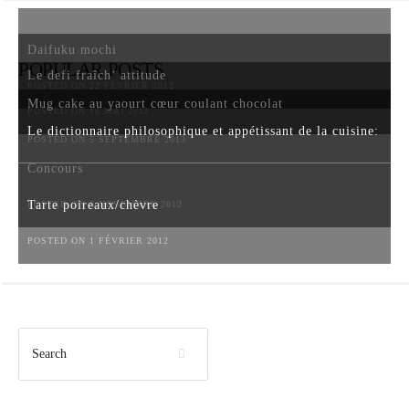
Daifuku mochi
POPULAR POSTS
Le defi fraîch’ attitude
POSTED ON 22 FÉVRIER 2012
Mug cake au yaourt cœur coulant chocolat
POSTED ON 18 MAI 2012
Le dictionnaire philosophique et appétissant de la cuisine:
POSTED ON 5 SEPTEMBRE 2013
Concours
Tarte poireaux/chèvre
POSTED ON 6 NOVEMBRE 2012
POSTED ON 1 FÉVRIER 2012