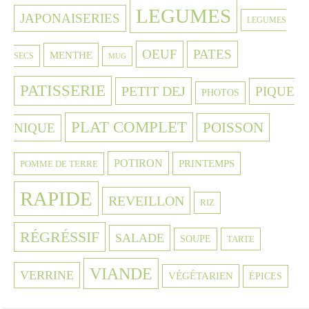
LEGUMES
JAPONAISERIES
LEGUMES
OEUF
PATES
MENTHE
SECS
MUG
PATISSERIE
PETIT DEJ
PIQUE
PHOTOS
PLAT COMPLET
POISSON
NIQUE
POTIRON
PRINTEMPS
POMME DE TERRE
RAPIDE
REVEILLON
RIZ
RÉGRÉSSIF
SALADE
SOUPE
TARTE
VIANDE
VERRINE
VÉGÉTARIEN
ÉPICES