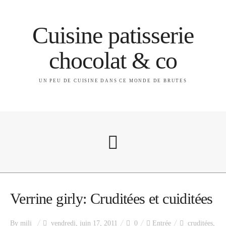
Cuisine patisserie
chocolat & co
UN PEU DE CUISINE DANS CE MONDE DE BRUTES
A propos
Verrine girly: Cruditées et cuiditées
By
mili
vendredi, juin 17, 2011
0
Entrée
cruditées
,