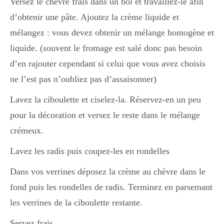
Versez le chèvre frais dans un bol et travaillez-le afin
Boisson chaudes
d’obtenir une pâte. Ajoutez la crème liquide et
mélangez : vous devez obtenir un mélange homogène et
liquide. (souvent le fromage est salé donc pas besoin
Les classiques
d’en rajouter cependant si celui que vous avez choisis
ne l’est pas n’oubliez pas d’assaisonner)
Mes amis en cuisine
Lavez la ciboulette et ciselez-la. Réservez-en un peu
pour la décoration et versez le reste dans le mélange
crémeux.
Recettes Végétariennes
Lavez les radis puis coupez-les en rondelles
Dans vos verrines déposez la crème au chèvre dans le
Resto
fond puis les rondelles de radis. Terminez en parsemant
les verrines de la ciboulette restante.
Tuto
Servez frais.