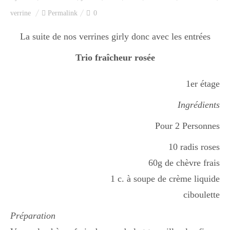
Index des recettes
verrine
Permalink
0
Catégories
La suite de nos verrines girly donc avec les entrées
Trio fraîcheur rosée
Apéro
1er étage
Ingrédients
Entrée
Pour 2 Personnes
10 radis roses
plats
60g de chèvre frais
1 c. à soupe de crème liquide
ciboulette
Dessert
Préparation