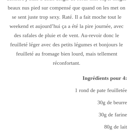
Boisson chaudes
beaux nus pied sur compensé que quand on les met on
se sent juste trop sexy. Raté. Il a fait moche tout le
weekend et aujourd’hui ça a été la pire journée, avec
Les classiques
des rafales de pluie et de vent. Au-revoir donc le
feuilleté léger avec des petits légumes et bonjours le
feuilleté au fromage bien lourd, mais tellement
Mes amis en cuisine
réconfortant.
Ingrédients pour 4:
Recettes Végétariennes
1 rond de pate feuilletée
Resto
30g de beurre
30g de farine
Tuto
80g de lait