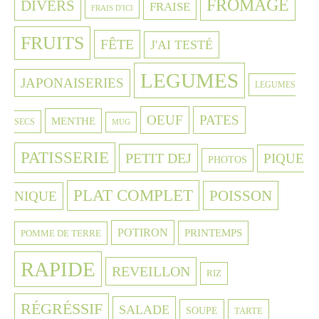
FROMAGE
DIVERS
FRAISE
FRAIS D'ICI
FRUITS
FÊTE
J'AI TESTÉ
LEGUMES
JAPONAISERIES
LEGUMES
OEUF
PATES
MENTHE
SECS
MUG
PATISSERIE
PETIT DEJ
PIQUE
PHOTOS
PLAT COMPLET
POISSON
NIQUE
POTIRON
PRINTEMPS
POMME DE TERRE
RAPIDE
REVEILLON
RIZ
RÉGRÉSSIF
SALADE
SOUPE
TARTE