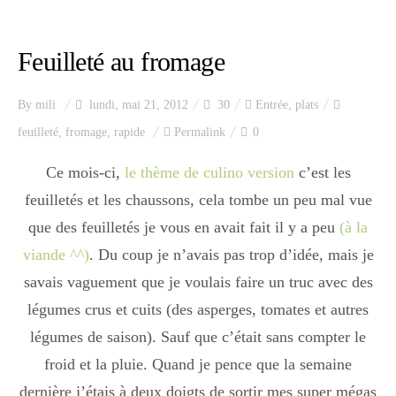
Index des recettes
Feuilleté au fromage
Catégories
By
mili
lundi, mai 21, 2012
30
Entrée
,
plats
Apéro
feuilleté
,
fromage
,
rapide
Permalink
0
Ce mois-ci,
le thème de culino version
c’est les
feuilletés et les chaussons, cela tombe un peu mal vue
Entrée
que des feuilletés je vous en avait fait il y a peu
(à la
viande ^^)
. Du coup je n’avais pas trop d’idée, mais je
plats
savais vaguement que je voulais faire un truc avec des
légumes crus et cuits (des asperges, tomates et autres
légumes de saison). Sauf que c’était sans compter le
Dessert
froid et la pluie. Quand je pence que la semaine
dernière j’étais à deux doigts de sortir mes super mégas