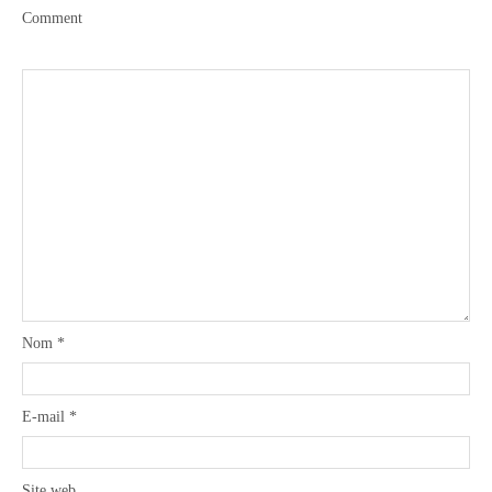
Comment
Boisson chaudes
Les classiques
Mes amis en cuisine
Recettes Végétariennes
Nom
*
Resto
E-mail
*
Tuto
Site web