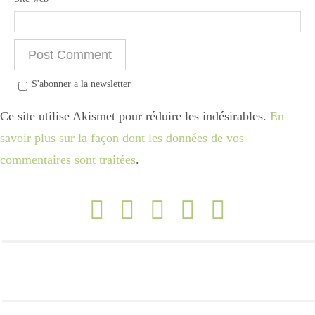
Divers
S'abonner a la newsletter
Semaines Spéciales
Ce site utilise Akismet pour réduire les indésirables.
En
savoir plus sur la façon dont les données de vos
cupcake
commentaires sont traitées
.
apéro
Halloween