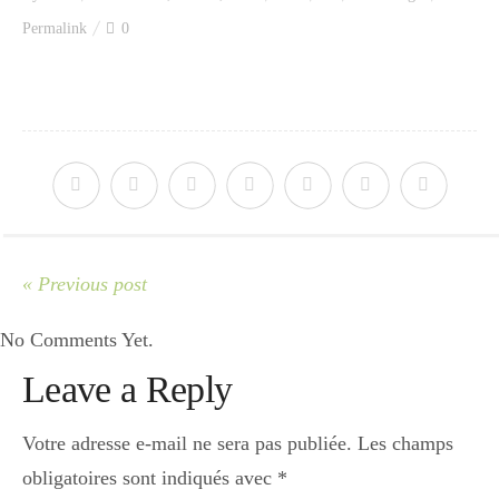
Index des recettes
Permalink
0
Catégories
Apéro
Entrée
« Previous post
No Comments Yet.
plats
Leave a Reply
Dessert
Votre adresse e-mail ne sera pas publiée.
Les champs
obligatoires sont indiqués avec
*