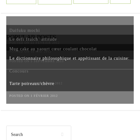
Daifuku mochi
POPULAR POSTS
Le defi fraîch’ attitude
POSTED ON 22 FÉVRIER 2012
Mug cake au yaourt cœur coulant chocolat
POSTED ON 18 MAI 2012
Le dictionnaire philosophique et appétissant de la cuisine:
POSTED ON 5 SEPTEMBRE 2013
Concours
Tarte poireaux/chèvre
POSTED ON 6 NOVEMBRE 2012
POSTED ON 1 FÉVRIER 2012