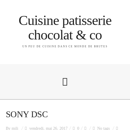
Cuisine patisserie
chocolat & co
UN PEU DE CUISINE DANS CE MONDE DE BRUTES
A propos
SONY DSC
By
mili
vendredi, mai 26, 2017
0
No tags