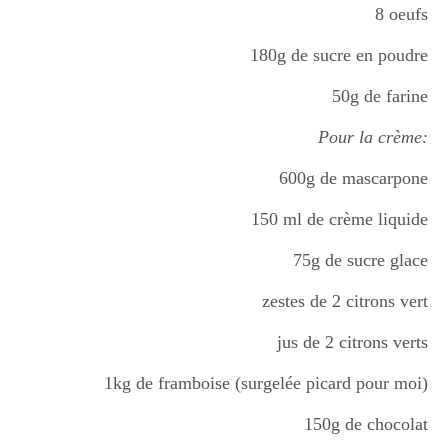
8 oeufs
180g de sucre en poudre
Divers
50g de farine
Semaines Spéciales
Pour la crème:
600g de mascarpone
cupcake
150 ml de crème liquide
75g de sucre glace
apéro
zestes de 2 citrons vert
jus de 2 citrons verts
Halloween
1kg de framboise (surgelée picard pour moi)
150g de chocolat