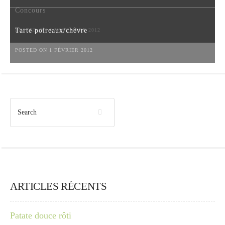
Concours
Tarte poireaux/chèvre
POSTED ON 6 NOVEMBRE 2012
POSTED ON 1 FÉVRIER 2012
ARTICLES RÉCENTS
Patate douce rôti