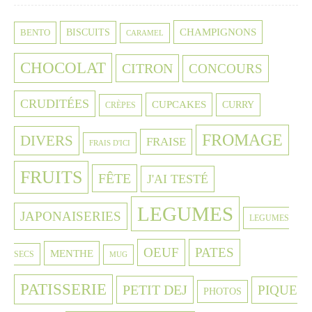
CHAMPIGNONS
BISCUITS
BENTO
CARAMEL
CHOCOLAT
CITRON
CONCOURS
CRUDITÉES
CUPCAKES
CURRY
CRÈPES
FROMAGE
DIVERS
FRAISE
FRAIS D'ICI
FRUITS
FÊTE
J'AI TESTÉ
LEGUMES
JAPONAISERIES
LEGUMES
OEUF
PATES
MENTHE
SECS
MUG
PATISSERIE
PETIT DEJ
PIQUE
PHOTOS