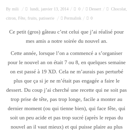
Index des recettes
By
mili
lundi, janvier 13, 2014
0
Dessert
Chocolat
,
citron
,
Fête
,
fruits
,
patisserie
Permalink
0
Catégories
Ce petit (gros) gâteau c’est celui que j’ai réalisé pour
mes amis a notre soirée du nouvel an.
Apéro
Cette année, lorsque l’on a commencé a s’organiser
pour le nouvel an on était 7 ou 8, en quelques semaine
Entrée
on est passé à 19 XD. Cela ne m’aurais pas perturbé
plus que ça si je ne m’était pas engagée a faire le
dessert. Du coup j’ai cherché une recette qui ne soit pas
plats
trop prise de tête, pas trop longe, facile a monter au
dernier moment (ou qui tienne bien), qui face fête, qui
Dessert
soit un peu acide et pas trop sucré (après le repas du
nouvel an il vaut mieux) et qui puisse plaire au plus