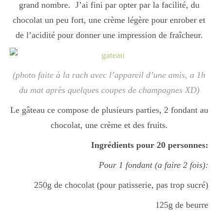
grand nombre. J’ai fini par opter par la facilité, du
Boisson chaudes
chocolat un peu fort, une crème légère pour enrober et
de l’acidité pour donner une impression de fraîcheur.
Les classiques
(photo faite à la rach avec l’appareil d’une amis, a 1h
Mes amis en cuisine
du mat après quelques coupes de champagnes XD)
Le gâteau ce compose de plusieurs parties, 2 fondant au
chocolat, une crème et des fruits.
Recettes Végétariennes
Ingrédients pour 20 personnes:
Pour 1 fondant (a faire 2 fois):
Resto
250g de chocolat (pour patisserie, pas trop sucré)
125g de beurre
Tuto