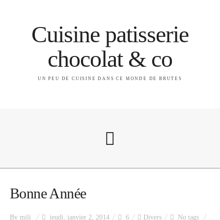
Cuisine patisserie
chocolat & co
UN PEU DE CUISINE DANS CE MONDE DE BRUTES
A propos
Bonne Année
By
mili
jeudi, janvier 2, 2014
6
Divers
No tags