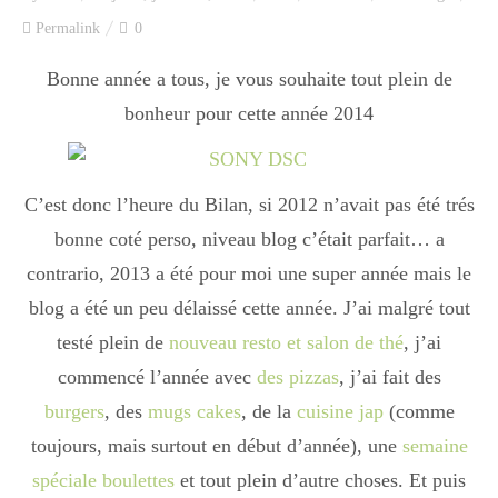
Index des recettes
Permalink
0
Catégories
Bonne année a tous, je vous souhaite tout plein de
bonheur pour cette année 2014
Apéro
C’est donc l’heure du Bilan, si 2012 n’avait pas été trés
bonne coté perso, niveau blog c’était parfait… a
Entrée
contrario, 2013 a été pour moi une super année mais le
blog a été un peu délaissé cette année. J’ai malgré tout
plats
testé plein de
nouveau resto et salon de thé
, j’ai
commencé l’année avec
des pizzas
, j’ai fait des
burgers
, des
mugs cakes
, de la
cuisine jap
(comme
Dessert
toujours, mais surtout en début d’année), une
semaine
spéciale boulettes
et tout plein d’autre choses. Et puis