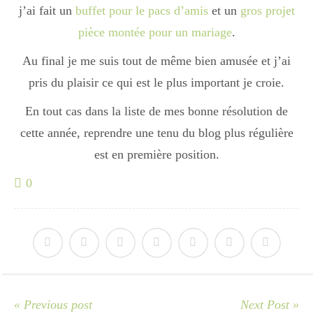
j’ai fait un
buffet pour le pacs d’amis
et un
gros projet
Boisson chaudes
pièce montée pour un mariage
.
Au final je me suis tout de même bien amusée et j’ai
Les classiques
pris du plaisir ce qui est le plus important je croie.
En tout cas dans la liste de mes bonne résolution de
Mes amis en cuisine
cette année, reprendre une tenu du blog plus régulière
est en première position.
0
Recettes Végétariennes
Resto
Tuto
« Previous post
Next Post »