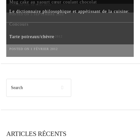
Mug cake au yaourt cœur coulant chocolat
POSTED ON 18 MAI 2012
Le dictionnaire philosophique et appétissant de la cuisine:
POSTED ON 5 SEPTEMBRE 2013
Concours
Tarte poireaux/chèvre
POSTED ON 6 NOVEMBRE 2012
POSTED ON 1 FÉVRIER 2012
ARTICLES RÉCENTS