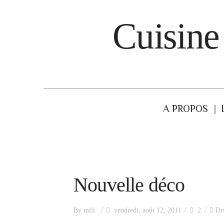
Cuisine
A PROPOS
Nouvelle déco
By
mili
vendredi, août 12, 2011
2
Di