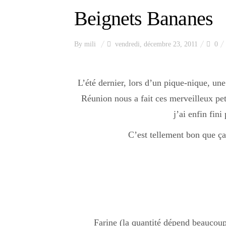
Beignets Bananes
By
mili
vendredi, décembre 23, 2011
0
L’été dernier, lors d’un pique-nique, un
Réunion nous a fait ces merveilleux pet
j’ai enfin fini
C’est tellement bon que ç
Farine (la quantité dépend beaucoup