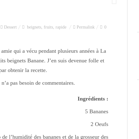
Dessert
beignets
,
fruits
,
rapide
Permalink
0
e amie qui a vécu pendant plusieurs années à La
its beignets Banane. J’en suis devenue folle et
 par obtenir la recette.
a n’a pas besoin de commentaires.
Ingrédients :
5 Bananes
2 Oeufs
 de l’humidité des bananes et de la grosseur des