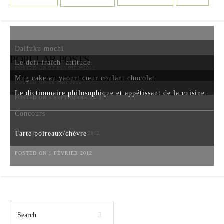
Daifuku mochi
POPULAR POSTS
Le defi fraîch’ attitude
POSTED ON 22 FÉVRIER 2012
Mug cake au yaourt cœur coulant chocolat
POSTED ON 18 MAI 2012
Le dictionnaire philosophique et appétissant de la cuisine:
POSTED ON 5 SEPTEMBRE 2013
Concours
Tarte poireaux/chèvre
POSTED ON 6 NOVEMBRE 2012
POSTED ON 1 FÉVRIER 2012