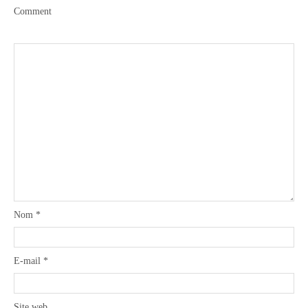
Comment
Boisson chaudes
Les classiques
Mes amis en cuisine
Recettes Végétariennes
Nom
*
Resto
E-mail
*
Tuto
Site web