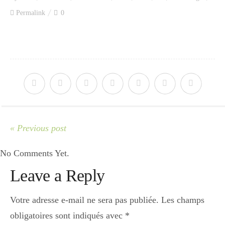
Index des recettes
Permalink
0
Catégories
Apéro
Entrée
« Previous post
No Comments Yet.
plats
Leave a Reply
Dessert
Votre adresse e-mail ne sera pas publiée.
Les champs
obligatoires sont indiqués avec
*