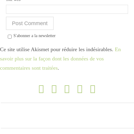
Divers
S'abonner a la newsletter
Semaines Spéciales
Ce site utilise Akismet pour réduire les indésirables.
En
savoir plus sur la façon dont les données de vos
cupcake
commentaires sont traitées
.
apéro
Halloween