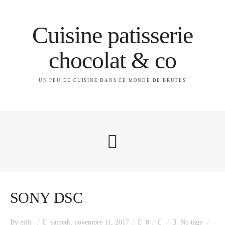
Cuisine patisserie
chocolat & co
UN PEU DE CUISINE DANS CE MONDE DE BRUTES
A propos
SONY DSC
By
mili
samedi, novembre 11, 2017
0
No tags