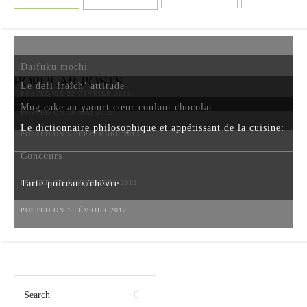
Daifuku mochi
POPULAR POSTS
Le defi fraîch’ attitude
POSTED ON 22 FÉVRIER 2012
Mug cake au yaourt cœur coulant chocolat
POSTED ON 18 MAI 2012
Le dictionnaire philosophique et appétissant de la cuisine:
POSTED ON 5 SEPTEMBRE 2013
Concours
Tarte poireaux/chèvre
POSTED ON 6 NOVEMBRE 2012
POSTED ON 1 FÉVRIER 2012