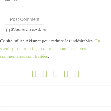
Divers
S'abonner a la newsletter
Semaines Spéciales
Ce site utilise Akismet pour réduire les indésirables.
En
savoir plus sur la façon dont les données de vos
cupcake
commentaires sont traitées
.
apéro
Halloween