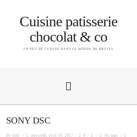
Cuisine patisserie
chocolat & co
UN PEU DE CUISINE DANS CE MONDE DE BRUTES
A propos
SONY DSC
By
mili
mercredi, avril 19, 2017
0
No tags