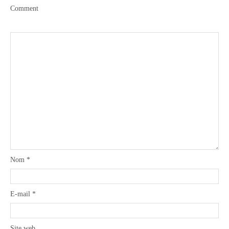
Comment
Boisson chaudes
Les classiques
Mes amis en cuisine
Recettes Végétariennes
Nom
*
Resto
E-mail
*
Tuto
Site web