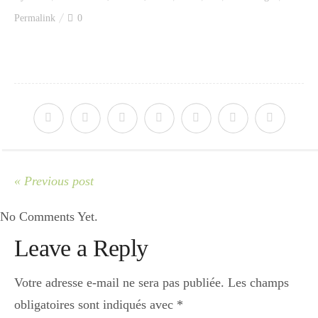
Index des recettes
Permalink
0
Catégories
Apéro
Entrée
« Previous post
No Comments Yet.
plats
Leave a Reply
Dessert
Votre adresse e-mail ne sera pas publiée.
Les champs
obligatoires sont indiqués avec
*