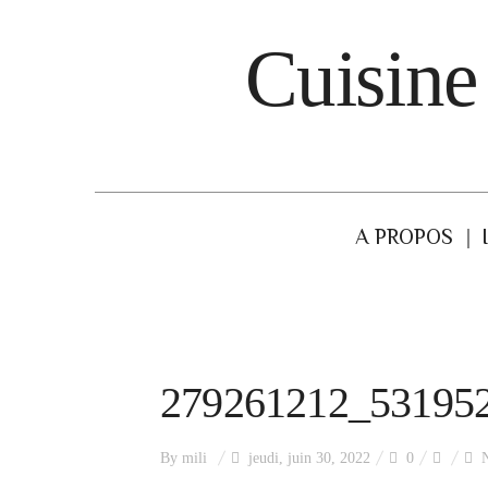
Cuisine
A PROPOS
279261212_53195
By
mili
jeudi, juin 30, 2022
0
N