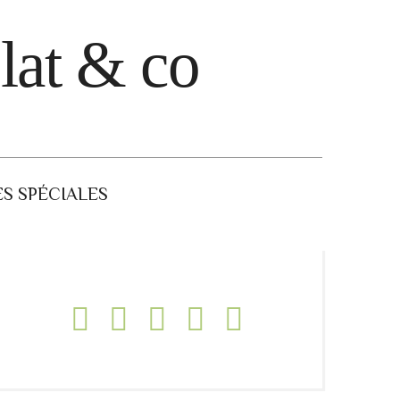
lat & co
S SPÉCIALES
654904_n