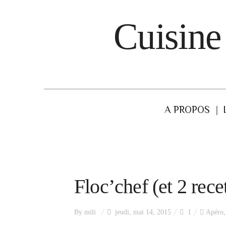
Cuisine
A PROPOS
Floc’chef (et 2 rece
By
mili
jeudi, mai 14, 2015
1
Apéro