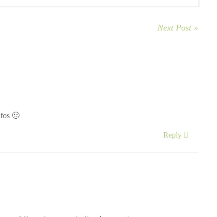
Next Post »
nfos 🙂
Reply